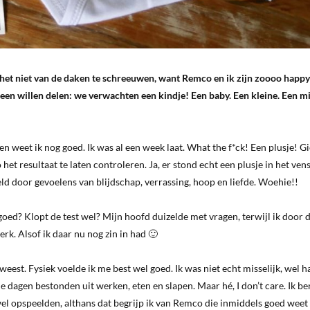
et niet van de daken te schreeuwen, want Remco en ik zijn zoooo happy
en willen delen: we verwachten een kindje! Een baby. Een kleine. Een min
weet ik nog goed. Ik was al een week laat. What the f*ck! Een plusje! G
t resultaat te laten controleren. Ja, er stond echt een plusje in het vens
d door gevoelens van blijdschap, verrassing, hoop en liefde. Woehie!!
goed? Klopt de test wel? Mijn hoofd duizelde met vragen, terwijl ik door
erk. Alsof ik daar nu nog zin in had 🙂
est. Fysiek voelde ik me best wel goed. Ik was niet echt misselijk, wel ha
 dagen bestonden uit werken, eten en slapen. Maar hé, I don’t care. Ik be
el opspeelden, althans dat begrijp ik van Remco die inmiddels goed weet