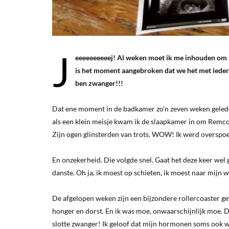
J
eeeeeeeeeej! Al weken moet ik me inhouden om h
is het moment aangebroken dat we het met iedere
ben zwanger!!!
Dat ene moment in de badkamer zo’n zeven weken geleden 
als een klein meisje kwam ik de slaapkamer in om Remco he
Zijn ogen glinsterden van trots. WOW! Ik werd overspoel
En onzekerheid. Die volgde snel. Gaat het deze keer wel 
danste. Oh ja, ik moest op schieten, ik moest naar mijn w
De afgelopen weken zijn een bijzondere rollercoaster gewe
honger en dorst. En ik was moe, onwaarschijnlijk moe. De
slotte zwanger! Ik geloof dat mijn hormonen soms ook w