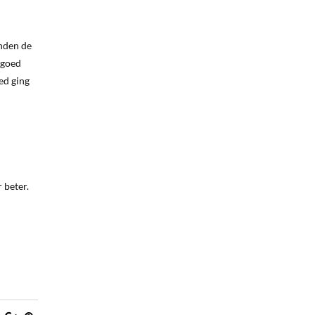
nden de
 goed
ed ging
 beter.