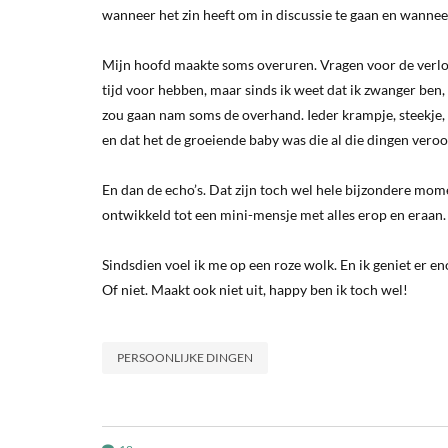
wanneer het zin heeft om in discussie te gaan en wanneer
Mijn hoofd maakte soms overuren. Vragen voor de verlo
tijd voor hebben, maar sinds ik weet dat ik zwanger ben
zou gaan nam soms de overhand. Ieder krampje, steekje,
en dat het de groeiende baby was die al die dingen veroo
En dan de echo’s. Dat zijn toch wel hele bijzondere mom
ontwikkeld tot een mini-mensje met alles erop en eraan.
Sindsdien voel ik me op een roze wolk. En ik geniet er e
Of niet. Maakt ook niet uit, happy ben ik toch wel!
PERSOONLIJKE DINGEN