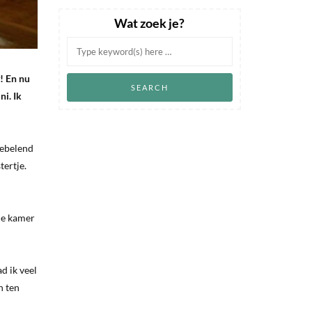
Wat zoek je?
! En nu
i. Ik
iebelend
tertje.
 de kamer
d ik veel
n ten