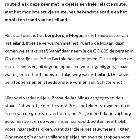
route die ik deze keer met je deel is een hele relaxte route,
met het mooiste stukje route, het bekendste stadje en het
mooiste strand van het eiland!
Het startpunt is het
bergdorpje Mogán
, in het zuidwesten van
het eiland. (Niet te verwarren met het Puerto de Mogán, daar
komen we straks pas!) Vanaf daar neem je de GC-605 de bergen in.
Op de bordjes zie je San Bartolome aangegeven. Dit stukje van de
route is soms vrij uitdagend (oppassen voor tegenliggers), maar
wat mij betreft het mooiste stukje weg van het eiland. De rauwe
bergtoppen nemen steeds andere vormen aan. Schitterend!
Niet veel verder zul je al
Presa de las Ninas
aangegeven zien
staan. Dat wordt je eerste stop! Presa betekent stuwmeer en dit
is een van de grootste van het eiland. Als je merkt dat je vrij hoog
gekomen bent en de weg minder haarspeltbochten heeft, blijf
vooral naar rechts kijken, want daar zie je het stuwmeer al liggen.
Onderweg zijn er verschillende plekjes om even te stoppen voor