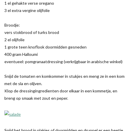
1 el gehakte verse oregano
3 el extra vergine olijfolie
Broodje:
vers stokbrood of turks brood
2 el olijfolie
1 grote teen knoflook doormidden gesneden
400 gram Halloumi
eventueel: pomgranaatdressing (verkrijgbaar in arabische winkel)
Snijd de tomaten en komkommer in stukjes en meng ze in een kom
met de sla en olijven.
Klop de dressingingredienten door elkaar in een kommetje, en
breng op smaak met zout en peper.
Snijd het brood in plakjes of doormidden en druppel er een beetje