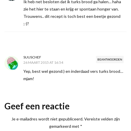
Ik heb net besloten dat ik turks brood ga halen… haha
zie het hier te staan en krijg er spontaan honger van.
Trouwens.. dit recept is toch best een beetje gezond
;-)?
SUUSCHEF
BEANTWOORDEN
26 MAART 2015 AT 16:54
Yep, best wel gezond:) en inderdaad vers turks brood…
mjam!
Geef een reactie
Je e-mailadres wordt niet gepubliceerd.
Vereiste velden zijn
gemarkeerd met
*