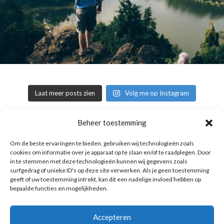
Laat meer posts zien
Volg me op Instagram
Beheer toestemming
Copyright © 2016 Reismuts.nl - All rights reserved - Powered by
Om de beste ervaringen te bieden, gebruiken wij technologieën zoals
Liv2Day.com
|
Privacy & Cookies
cookies om informatie over je apparaat op te slaan en/of te raadplegen. Door
in te stemmen met deze technologieën kunnen wij gegevens zoals
surfgedrag of unieke ID's op deze site verwerken. Als je geen toestemming
geeft of uw toestemming intrekt, kan dit een nadelige invloed hebben op
bepaalde functies en mogelijkheden.
Accepteren