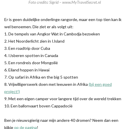
Foto credits: Sigrid – www.MyTravelSecret.nl
Er is geen duidelijke onderlinge rangorde, maar een top tien kan ik
wel benoemen. Die ziet er als volgt uit:
1. De tempels van Angkor Wat in Cambodja bezoeken
2. Het Noorderlicht zien in IJsland
3. Een roadtrip door Cuba
4. IJsberen spotten in Canada
5. Een rondreis door Mongolië
6. Eiland hoppen in Hawaï
7. Op safari in Afrika en the big 5 spotten
8. Vrijwilligerswerk doen met leeuwen in Afrika
(bij een goed
project!)
9. Met een eigen camper voor langere tijd over de wereld trekken
10. Een ballonvaart boven Cappadocië
Ben je nieuwsgierig naar mijn andere 40 dromen? Neem dan een
kijkje
op de pagina
!