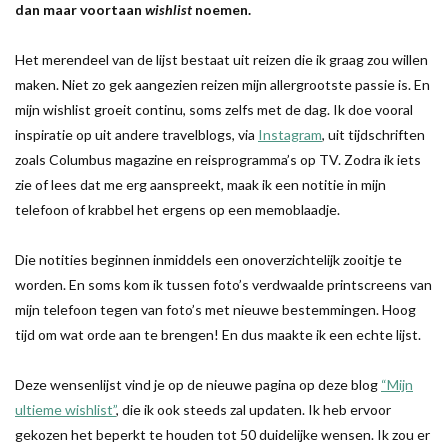
dan maar voortaan
wishlist
noemen.
Het merendeel van de lijst bestaat uit reizen die ik graag zou willen
maken. Niet zo gek aangezien reizen mijn allergrootste passie is. En
mijn wishlist groeit continu, soms zelfs met de dag. Ik doe vooral
inspiratie op uit andere travelblogs, via
Instagram
, uit tijdschriften
zoals Columbus magazine en reisprogramma’s op TV. Zodra ik iets
zie of lees dat me erg aanspreekt, maak ik een notitie in mijn
telefoon of krabbel het ergens op een memoblaadje.
Die notities beginnen inmiddels een onoverzichtelijk zooitje te
worden. En soms kom ik tussen foto’s verdwaalde printscreens van
mijn telefoon tegen van foto’s met nieuwe bestemmingen. Hoog
tijd om wat orde aan te brengen! En dus maakte ik een echte lijst.
Deze wensenlijst vind je op de nieuwe pagina op deze blog
“Mijn
ultieme wishlist”
, die ik ook steeds zal updaten. Ik heb ervoor
gekozen het beperkt te houden tot 50 duidelijke wensen. Ik zou er