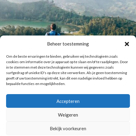
Beheer toestemming
Om de beste ervaringen te bieden, gebruiken wij technologieën zoals
cookies om informatie over je apparaat op te slaan en/of te raadplegen. Door
in te stemmen met deze technologieën kunnen wij gegevens zoals
surfgedrag of unieke ID's op deze site verwerken. Als je geen toestemming
geeft of uw toestemming intrekt, kan dit een nadelige invloed hebben op
bepaalde functies en mogelijkheden.
Accepteren
Laat meer posts zien
Volg me op Instagram
Weigeren
Bekijk voorkeuren
Copyright © 2016 Reismuts.nl - All rights reserved - Powered by