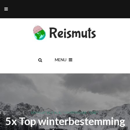
MENU
,
,
,
DUITSLAND
ITALIË
NOORWEGEN
POLEN
5x Top winterbestemming