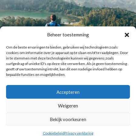
Beheer toestemming
Om de beste ervaringen te bieden, gebruiken wij technologieën zoals
cookies om informatie over je apparaat op te slaan en/of te raadplegen. Door
in te stemmen met deze technologieën kunnen wij gegevens zoals
surfgedrag of unieke ID's op deze site verwerken. Als je geen toestemming
geeft of uw toestemming intrekt, kan dit een nadelige invloed hebben op
bepaalde functies en mogelijkheden.
Accepteren
Laat meer posts zien
Volg me op Instagram
Weigeren
Bekijk voorkeuren
Copyright © 2016 Reismuts.nl - All rights reserved - Powered by
Liv2Day.com
|
Privacy & Cookies
Cookiebeleid
Privacy verklaring