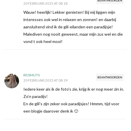
BEANTWOORDEN
20 FEBRUARI 2015 AT 08:18
Wauw! heerlijk! Lekker genieten! Bij mij liggen mijn
interesses ook wel in relaxen en zonnen! en daarbij
aansluitend vind ik de gili-eilanden een paradijsje!
Malediven nog nooit geweest, maar mijn zus wel en die
vond t ook heel mooi!
REISMUTS
BEANTWOORDEN
20 FEBRUARI 2015 AT 08:19
Iedere keer als ik de foto’s zie, krijg ik er nog meer zin in.
Zo’n paradijs!
En de gili’s zijn zeker ook paradijsjes! Hmmm, tijd voor
een blogje daarover denk ik 🙂