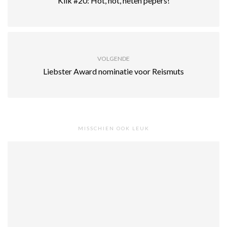
Klik #20: Hot, hot, heten pepers!
VOLGENDE
Liebster Award nominatie voor Reismuts
MISSCHIEN OOK LEUK