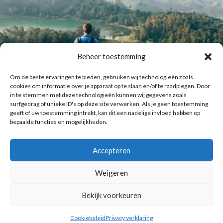
Beheer toestemming
Om de beste ervaringen te bieden, gebruiken wij technologieën zoals
cookies om informatie over je apparaat op te slaan en/of te raadplegen. Door
in te stemmen met deze technologieën kunnen wij gegevens zoals
surfgedrag of unieke ID's op deze site verwerken. Als je geen toestemming
geeft of uw toestemming intrekt, kan dit een nadelige invloed hebben op
bepaalde functies en mogelijkheden.
Accepteren
Laat meer posts zien
Volg me op Instagram
Weigeren
Bekijk voorkeuren
Copyright © 2016 Reismuts.nl - All rights reserved - Powered by
Liv2Day.com
|
Privacy & Cookies
Cookiebeleid
Privacy verklaring