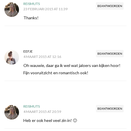
REISMUTS
BEANTWOORDEN
23 FEBRUARI 2015 AT 11:39
Thanks!
EEFJE
BEANTWOORDEN
4 MAART 2015 AT 12:16
Oh wauwie, daar ga ik wel wat jaloers van kijken hoor!
Fijn vooruitzicht en romantisch ook!
REISMUTS
BEANTWOORDEN
4 MAART 2015 AT 20:59
Heb er ook heel veel zin in! 🙂