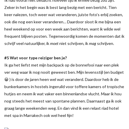
Ik had vooraf niet bedacht hoeveel tijd ik ermee bezig zou zijn.
Zeker in het begin was ik best lang bezig met een bericht. Tien
keer nalezen, toch weer wat veranderen, juiste foto’s erbij zoeken,
ook die nog een keer veranderen… Daardoor sloot ik me bijna een
heel weekend op voor een week aan berichten, want ik wilde wel
frequent blijven posten. Tegenwoordig komen de momenten dat ik
schrijf veel natuurlijker, ik
moet
niet schrijven, ik
mag
schrijven.
#5 Wat voor type reiziger ben je?
Ik ga het liefst met mijn backpack op de bonnefooi naar een plek
ver weg waar ik nog nooit geweest ben. Mijn levensstijl (en budget
😀 ) is door de jaren heen wel wat veranderd. Daardoor heb ik de
bunkerkamers in hostels ingeruild voor toffere kamers of tropische
hutjes en neem ik wat vaker een binnenlandse vlucht. Maar ik hou
nog steeds het meest van spontane plannen. Daarnaast ga ik ook
graag lange weekenden weg. En dan vind ik een relaxt riad hotel
met spa in Marrakech ook wel heel fijn!