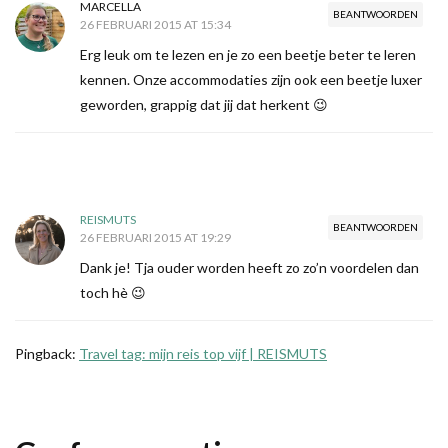
MARCELLA
BEANTWOORDEN
26 FEBRUARI 2015 AT 15:34
Erg leuk om te lezen en je zo een beetje beter te leren
kennen. Onze accommodaties zijn ook een beetje luxer
geworden, grappig dat jij dat herkent 😉
REISMUTS
BEANTWOORDEN
26 FEBRUARI 2015 AT 19:29
Dank je! Tja ouder worden heeft zo zo’n voordelen dan
toch hè 😉
Pingback:
Travel tag: mijn reis top vijf | REISMUTS