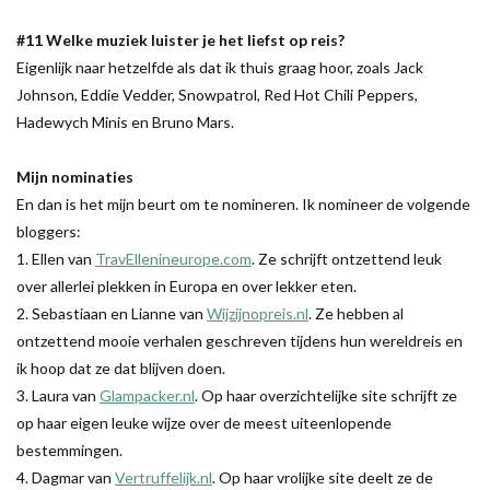
#11 Welke muziek luister je het liefst op reis?
Eigenlijk naar hetzelfde als dat ik thuis graag hoor, zoals Jack
Johnson, Eddie Vedder, Snowpatrol, Red Hot Chili Peppers,
Hadewych Minis en Bruno Mars.
Mijn nominaties
En dan is het mijn beurt om te nomineren. Ik nomineer de volgende
bloggers:
1. Ellen van
TravEllenineurope.com
. Ze schrijft ontzettend leuk
over allerlei plekken in Europa en over lekker eten.
2. Sebastiaan en Lianne van
Wijzijnopreis.nl
. Ze hebben al
ontzettend mooie verhalen geschreven tijdens hun wereldreis en
ik hoop dat ze dat blijven doen.
3. Laura van
Glampacker.nl
. Op haar overzichtelijke site schrijft ze
op haar eigen leuke wijze over de meest uiteenlopende
bestemmingen.
4. Dagmar van
Vertruffelijk.nl
. Op haar vrolijke site deelt ze de