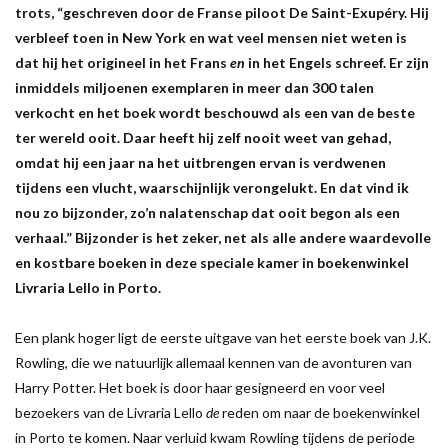
trots, “geschreven door de Franse piloot De Saint-Exupéry. Hij
verbleef toen in New York en wat veel mensen niet weten is
dat hij het origineel in het Frans
en
in het Engels schreef. Er zijn
inmiddels miljoenen exemplaren in meer dan 300 talen
verkocht en het boek wordt beschouwd als een van de beste
ter wereld ooit. Daar heeft hij zelf nooit weet van gehad,
omdat hij een jaar na het uitbrengen ervan is verdwenen
tijdens een vlucht, waarschijnlijk verongelukt. En dat vind ik
nou zo bijzonder, zo’n nalatenschap dat ooit begon als een
verhaal.” Bijzonder is het zeker, net als alle andere waardevolle
en kostbare boeken in deze speciale kamer in boekenwinkel
Livraria Lello in Porto.
Een plank hoger ligt de eerste uitgave van het eerste boek van J.K.
Rowling, die we natuurlijk allemaal kennen van de avonturen van
Harry Potter. Het boek is door haar gesigneerd en voor veel
bezoekers van de Livraria Lello
de
reden om naar de boekenwinkel
in Porto te komen. Naar verluid kwam Rowling tijdens de periode