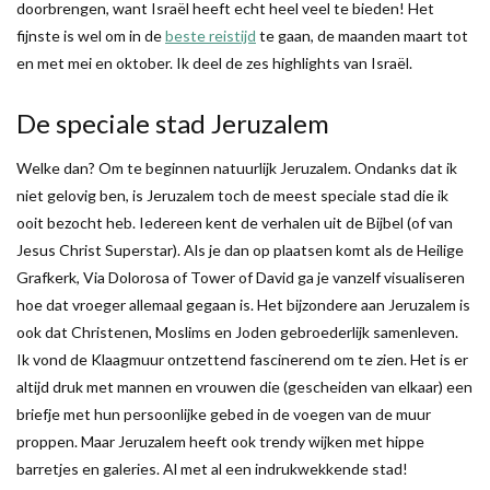
doorbrengen, want Israël heeft echt heel veel te bieden! Het
fijnste is wel om in de
beste reistijd
te gaan, de maanden maart tot
en met mei en oktober. Ik deel de zes highlights van Israël.
De speciale stad Jeruzalem
Welke dan? Om te beginnen natuurlijk Jeruzalem. Ondanks dat ik
niet gelovig ben, is Jeruzalem toch de meest speciale stad die ik
ooit bezocht heb. Iedereen kent de verhalen uit de Bijbel (of van
Jesus Christ Superstar). Als je dan op plaatsen komt als de Heilige
Grafkerk, Via Dolorosa of Tower of David ga je vanzelf visualiseren
hoe dat vroeger allemaal gegaan is. Het bijzondere aan Jeruzalem is
ook dat Christenen, Moslims en Joden gebroederlijk samenleven.
Ik vond de Klaagmuur ontzettend fascinerend om te zien. Het is er
altijd druk met mannen en vrouwen die (gescheiden van elkaar) een
briefje met hun persoonlijke gebed in de voegen van de muur
proppen. Maar Jeruzalem heeft ook trendy wijken met hippe
barretjes en galeries. Al met al een indrukwekkende stad!