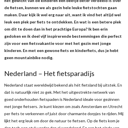
het gewicht van de kinderen een beetje beter verdeeld is over
de fietsen, kunnen we als gezin hele leuke fietstochten gaan
maken. Daar kijk ik wel erg naar uit, want ik vind het altijd wel
leuk een plek per fiets te ontdekken. En wat is een betere plek
om dit te doen dan in het prachtige Europa? Ik ben erin
gedoken en ik deel vijf inspirerende bestemmingen die perfect
zijn voor een fietsvakantie voor met het gezin met jonge
kinderen. En met een gewone fiets en kinderfiets, dus je hebt
geen mountainbike nodig.
Nederland – Het fietsparadijs
Nederland staat wereldwijd bekend als hét fietsland bij uitstek. En
dat is natuurlijk niet zo gek. Met het uitgestrekte netwerk van
goed onderhouden fietspaden is Nederland ideale voor gezinnen
met jonge fietsers. Je kunt kiezen om zoals Amsterdam en Utrecht
per fiets te verkennen of juist door charmante dorpjes te rijden. Mij
lijkt het erg leuk om door de natuur te fietsen. Op de fiets kom je
dan toch een stuk verder dan al wandelend. En aan het einde van