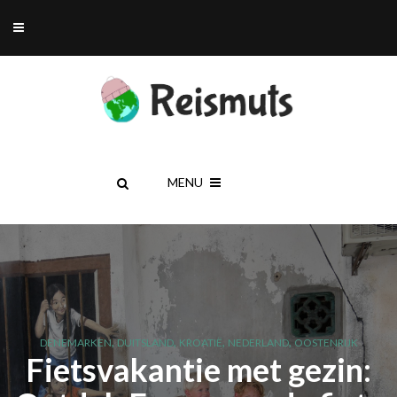
MENU
,
,
,
,
DENEMARKEN
DUITSLAND
KROATIË
NEDERLAND
OOSTENRIJK
Fietsvakantie met gezin: