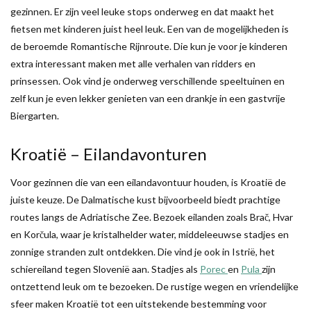
gezinnen. Er zijn veel leuke stops onderweg en dat maakt het
fietsen met kinderen juist heel leuk. Een van de mogelijkheden is
de beroemde Romantische Rijnroute. Die kun je voor je kinderen
extra interessant maken met alle verhalen van ridders en
prinsessen. Ook vind je onderweg verschillende speeltuinen en
zelf kun je even lekker genieten van een drankje in een gastvrije
Biergarten.
Kroatië – Eilandavonturen
Voor gezinnen die van een eilandavontuur houden, is Kroatië de
juiste keuze. De Dalmatische kust bijvoorbeeld biedt prachtige
routes langs de Adriatische Zee. Bezoek eilanden zoals Brač, Hvar
en Korčula, waar je kristalhelder water, middeleeuwse stadjes en
zonnige stranden zult ontdekken. Die vind je ook in Istrië, het
schiereiland tegen Slovenië aan. Stadjes als
Porec
en
Pula
zijn
ontzettend leuk om te bezoeken. De rustige wegen en vriendelijke
sfeer maken Kroatië tot een uitstekende bestemming voor