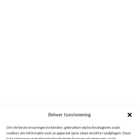
Beheer toestemming
Om de beste ervaringen te bieden, gebruiken wij technologieën zoals
cookies om informatie over je apparaat op te slaan en/of te raadplegen. Door
in te stemmen met deze technologieën kunnen wij gegevens zoals