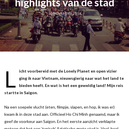
highlights van de stad
30 NOVEMBER 2014
L
icht voorbereid met de Lonely Planet en open vizier
ging ik naar Vietnam, nieuwsgierig naar wat het land te
bieden heeft. En wat is het een geweldig land! Mijn reis
startte in Saigon.
Na een soepele vlucht (eten, filmpje, slapen, en hop, ik was er)
kwam ik in deze stad aan. Officieel Ho Chi Minh genaamd, maar ik
geef de voorkeur aan Saigon. En het eerste aanzicht verklapte
meteen dat het een ‘typisch’ Aziatische grote stad is. Veel, heel