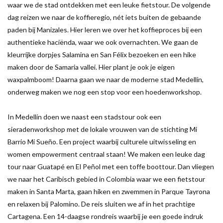
waar we de stad ontdekken met een leuke fietstour. De volgende
dag reizen we naar de koffieregio, nét iets buiten de gebaande
paden bij Manizales. Hier leren we over het koffieproces bij een
authentieke haciënda, waar we ook overnachten. We gaan de
kleurrijke dorpjes Salamina en San Félix bezoeken en een hike
maken door de Samaria vallei. Hier plant je ook je eigen
waxpalmboom! Daarna gaan we naar de moderne stad Medellín,
onderweg maken we nog een stop voor een hoedenworkshop.
In Medellín doen we naast een stadstour ook een
sieradenworkshop met de lokale vrouwen van de stichting Mi
Barrio Mi Sueño. Een project waarbij culturele uitwisseling en
women empowerment centraal staan! We maken een leuke dag
tour naar Guatapé en El Peñol met een toffe boottour. Dan vliegen
we naar het Caribisch gebied in Colombia waar we een fietstour
maken in Santa Marta, gaan hiken en zwemmen in Parque Tayrona
en relaxen bij Palomino. De reis sluiten we af in het prachtige
Cartagena. Een 14-daagse rondreis waarbij je een goede indruk