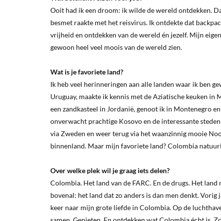
Ooit had ik een droom: ik wilde de wereld ontdekken. Da
besmet raakte met het reisvirus. Ik ontdekte dat backpac
vrijheid en ontdekken van de wereld én jezelf. Mijn eige
gewoon heel veel moois van de wereld zien.
Wat is je favoriete land?
Ik heb veel herinneringen aan alle landen waar ik ben g
Uruguay, maakte ik kennis met de Aziatische keuken in Mal
een zandkasteel in Jordanië, genoot ik in Montenegro en 
onverwacht prachtige Kosovo en de interessante steden
via Zweden en weer terug via het waanzinnig mooie Noor
binnenland. Maar mijn favoriete land? Colombia natuurl
Over welke plek wil je graag iets delen?
Colombia. Het land van de FARC. En de drugs. Het land me
bovenal: het land dat zo anders is dan men denkt. Vorig j
keer naar mijn grote liefde in Colombia. Op de luchtha
samen. Genieten. En ontdekken wat Colombia écht is. Z