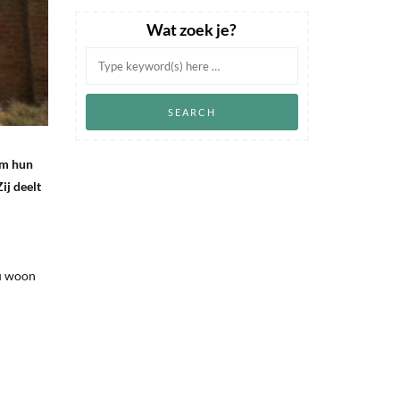
Wat zoek je?
om hun
ij deelt
Nu woon