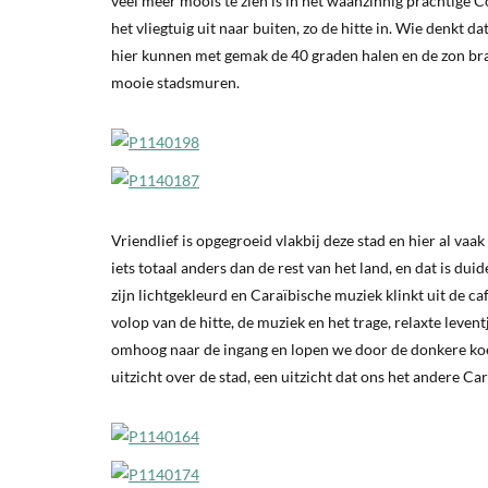
veel meer moois te zien is in het waanzinnig prachtige C
het vliegtuig uit naar buiten, zo de hitte in. Wie denkt
hier kunnen met gemak de 40 graden halen en de zon bran
mooie stadsmuren.
Vriendlief is opgegroeid vlakbij deze stad en hier al v
iets totaal anders dan de rest van het land, en dat is du
zijn lichtgekleurd en Caraïbische muziek klinkt uit de c
volop van de hitte, de muziek en het trage, relaxte leven
omhoog naar de ingang en lopen we door de donkere koel
uitzicht over de stad, een uitzicht dat ons het andere C