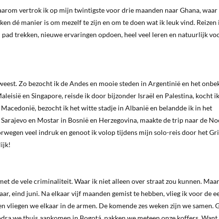
arom vertrok ik op mijn twintigste voor drie maanden naar Ghana, waar i
ken dé manier is om mezelf te zijn en om te doen wat ik leuk vind. Reizen 
n pad trekken, nieuwe ervaringen opdoen, heel veel leren en natuurlijk vo
eweest. Zo bezocht ik de Andes en mooie steden in Argentinië en het onb
eisië en Singapore, reisde ik door bijzonder Israël en Palestina, kocht ik
Macedonië, bezocht ik het witte stadje in Albanië en belandde ik in het
 Sarajevo en Mostar in Bosnië en Herzegovina, maakte de trip naar de N
wegen veel indruk en genoot ik volop tijdens mijn solo-reis door het Gr
ijk!
t de vele criminaliteit. Waar ik niet alleen over straat zou kunnen. Maa
aar, eind juni. Na elkaar vijf maanden gemist te hebben, vlieg ik voor de e
ven vliegen we elkaar in de armen. De komende zes weken zijn we samen.
odra we thuis aankomen in Bogotá, pakken we meteen onze koffers. Want