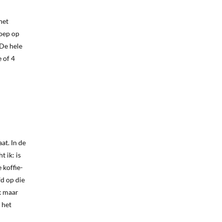
het
roep op
 De hele
 of 4
at. In de
 ik: is
 koffie-
fd op die
jk maar
 het