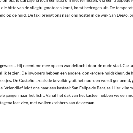
olombia, is Cartagena toch een stad om niet te missen. Via een trappetje
 dat die hitte van de vliegtuigmotoren komt, komt bedrogen uit. De tempera
d op de huid. De taxi brengt ons naar ons hostel in de wijk San Diego, b
aak geweest. Hij neemt me mee op een wandeltocht door de oude stad. Carta
idelijk te zien. De inwoners hebben een andere, donkerdere huidskleur, de 
afeetjes. De Costeñol, zoals de bevolking uit het noorden wordt genoemd, 
tje. Vriendlief leidt ons naar een kasteel: San Felipe de Barajas. Hier kli
e gangen naar het licht. Vanaf het dak van het kasteel hebben we een m
artagena laat zien, met wolkenkrabbers aan de oceaan.