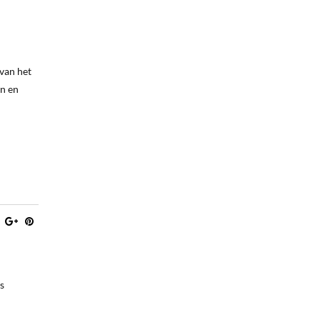
 van het
en en
s