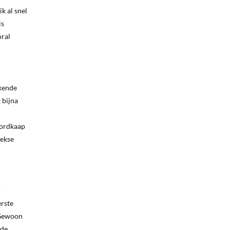
k al snel
is
oral
ekende
 bijna
oordkaap
iekse
r
erste
 Gewoon
 de