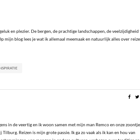
eluk en plezier. De bergen, de prachtige landschappen, de veelzijdigheid
 Op mijn blog lees je wat ik allemaal meemaak en natuurlijk alles over reiz
INSPIRATIE
ergens in de veertig en ik woon samen met mijn man Remco en onze zoontje
 Tilburg. Reizen is mijn grote passie. Ik ga zo vaak als ik kan en hou van