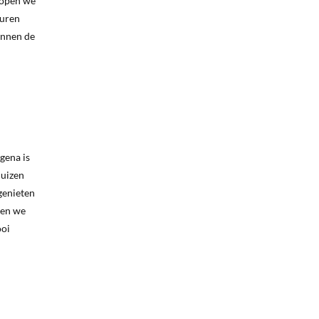
 lopen we
turen
innen de
gena is
huizen
genieten
mmen we
ooi