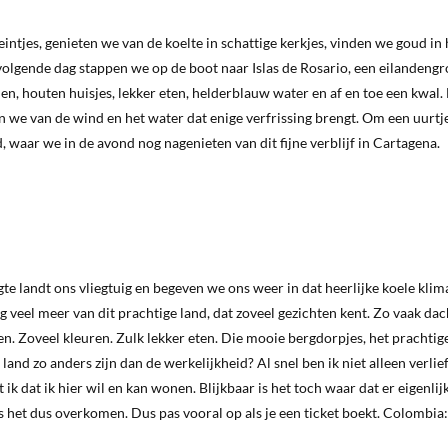
ntjes, genieten we van de koelte in schattige kerkjes, vinden we goud in 
olgende dag stappen we op de boot naar Islas de Rosario, een eilandeng
en, houten huisjes, lekker eten, helderblauw water en af en toe een kwal.
n we van de wind en het water dat enige verfrissing brengt. Om een uurtje
waar we in de avond nog nagenieten van dit fijne verblijf in Cartagena.
 landt ons vliegtuig en begeven we ons weer in dat heerlijke koele klima
veel meer van dit prachtige land, dat zoveel gezichten kent. Zo vaak dacht
. Zoveel kleuren. Zulk lekker eten. Die mooie bergdorpjes, het prachtige
land zo anders zijn dan de werkelijkheid? Al snel ben ik niet alleen verlie
k dat ik hier wil en kan wonen. Blijkbaar is het toch waar dat er eigenli
ij is het dus overkomen. Dus pas vooral op als je een ticket boekt. Colombia: