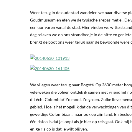
Weer terug in de oude stad wandelen we naar diverse plei
Goudmuseum en eten we de typische arepas met ei. De v
een uur varen vanaf de stad. Hier vinden we witte strand
dag relaxen we op ons strandbedje in de hitte en geniete
brengt de boot ons weer terug naar de bewoonde wereld, 
We vliegen weer terug naar Bogotá. Op 2600 meter hoogte
vele weken die volgen ontdek ik samen met vriendlief nog 
dit écht Colombia? Zo mooi. Zo groen. Zulke lieve mensen
gebied. Hoe is het mogelijk dat de verwachtingen van dit 
geweldige Colombiaan, maar ook op zijn land. En besloot i
één risico is dat je loopt als je hier op reis gaat. Ook m
enige risico is dat je wilt blijven.