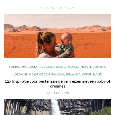
MISSCHIEN OOK LEUK
,
,
,
,
,
,
,
CAMBODJA
COSTA RICA
CUBA
DUBAI
IJSLAND
INDIA
INDONESIË
,
,
,
,
JORDANIË
NOORWEGEN
PANAMA
SRI LANKA
WIT-RUSLAND
12x Inspiratie voor bestemmingen en reizen met een baby of
dreumes
26 MAART 2020