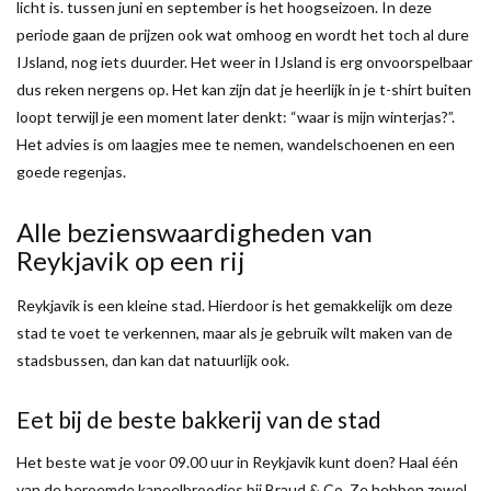
licht is. tussen juni en september is het hoogseizoen. In deze
periode gaan de prijzen ook wat omhoog en wordt het toch al dure
IJsland, nog iets duurder. Het weer in IJsland is erg onvoorspelbaar
dus reken nergens op. Het kan zijn dat je heerlijk in je t-shirt buiten
loopt terwijl je een moment later denkt: “waar is mijn winterjas?”.
Het advies is om laagjes mee te nemen, wandelschoenen en een
goede regenjas.
Alle bezienswaardigheden van
Reykjavik op een rij
Reykjavik is een kleine stad. Hierdoor is het gemakkelijk om deze
stad te voet te verkennen, maar als je gebruik wilt maken van de
stadsbussen, dan kan dat natuurlijk ook.
Eet bij de beste bakkerij van de stad
Het beste wat je voor 09.00 uur in Reykjavik kunt doen? Haal één
van de beroemde kaneelbroodjes bij Braud & Co. Ze hebben zowel