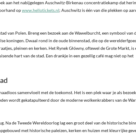
zoek aan het nabijgelegen Auschwitz-Birkenau concentratiekamp dat heri
 voorhand op
www.hellotickets.nl
; Auschwitz is één van die plekken op aa
dstad van Polen. Breng een bezoek aan de Wawelburcht, een symbool van 
lse koningen. Dwaal rond in de oude binnenstad, die op de werelderfgoed
raatjes, pleinen en kerken. Het Rynek Główny, oftewel de Grote Markt, is
sende hart van de stad. Een drankje in een gezellig café mag niet op het
tad
naadloos samenvloeit met de toekomst. Het is een plek waar je als bezoe
 heden wordt gekatapulteerd door de moderne wolkenkrabbers van de Wa
ug. Na de Tweede Wereldoorlog lag een groot deel van de historische bi
pgebouwd met historische paleizen, kerken en huizen met kleurrijke geve