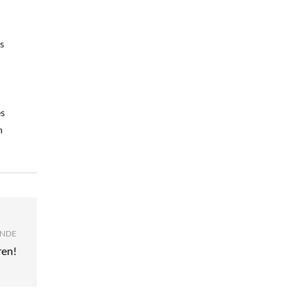
s
es
n
NDE
ren!