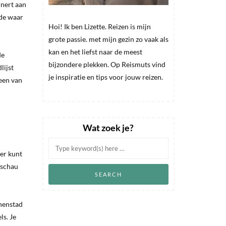
nnert aan
rde waar
Hoi! Ik ben Lizette. Reizen is mijn
grote passie. met mijn gezin zo vaak als
kan en het liefst naar de meest
de
bijzondere plekken. Op Reismuts vind
lijst
je inspiratie en tips voor jouw reizen.
 een van
Wat zoek je?
ker kunt
rschau
nnenstad
ls. Je