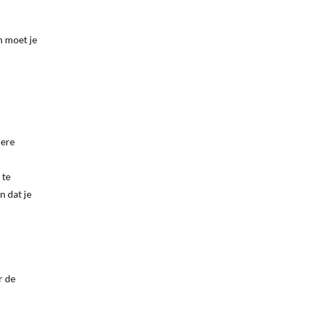
n moet je
dere
 te
n dat je
r de