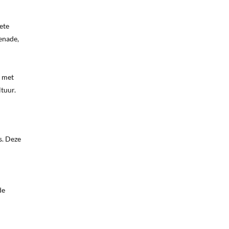
ete
enade,
, met
ltuur.
s. Deze
de