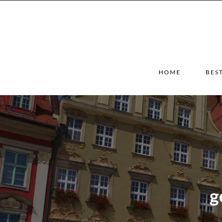
HOME
BES
g