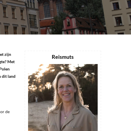
t zijn
Reismuts
rgte? Met
 Polen
 dit land
oor de