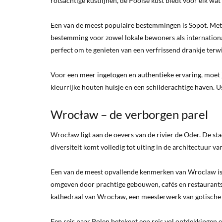
rotsachtige kustlijnen, de Poolse kust biedt voor elk wat 
Een van de meest populaire bestemmingen is Sopot. Met z
bestemming voor zowel lokale bewoners als international
perfect om te genieten van een verfrissend drankje terwijl
Voor een meer ingetogen en authentieke ervaring, moet 
kleurrijke houten huisje en een schilderachtige haven. Us
Wrocław – de verborgen parel
Wrocław ligt aan de oevers van de rivier de Oder. De st
diversiteit komt volledig tot uiting in de architectuur v
Een van de meest opvallende kenmerken van Wroclaw is 
omgeven door prachtige gebouwen, cafés en restaurants.
kathedraal van Wrocław, een meesterwerk van gotische 
Een reis naar Polen betekent een reis vol ontdekkingen 