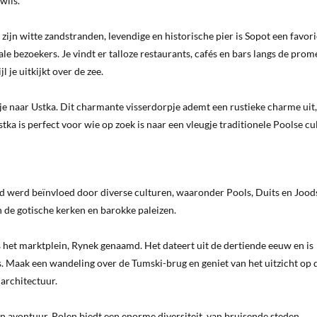
wils.
ijn witte zandstranden, levendige en historische pier is Sopot een favori
e bezoekers. Je vindt er talloze restaurants, cafés en bars langs de prom
 je uitkijkt over de zee.
je naar Ustka. Dit charmante visserdorpje ademt een rustieke charme uit
tka is perfect voor wie op zoek is naar een vleugje traditionele Poolse cu
ad werd beïnvloed door diverse culturen, waaronder Pools, Duits en Jood
an de gotische kerken en barokke paleizen.
het marktplein, Rynek genaamd. Het dateert uit de dertiende eeuw en is
 Maak een wandeling over de Tumski-brug en geniet van het uitzicht op 
architectuur.
en avontuur. Polen biedt een enorme diversiteit, van bruisende steden