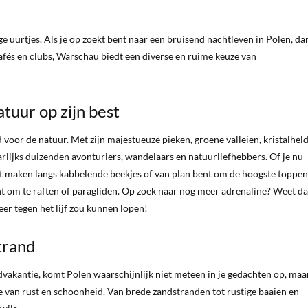
 uurtjes. Als je op zoekt bent naar een bruisend nachtleven in Polen, da
cafés en clubs, Warschau biedt een diverse en ruime keuze van
tuur op zijn best
d voor de natuur. Met zijn majestueuze pieken, groene valleien, kristalhel
arlijks duizenden avonturiers, wandelaars en natuurliefhebbers. Of je nu
t maken langs kabbelende beekjes of van plan bent om de hoogste toppen
echt om te raften of paragliden. Op zoek naar nog meer adrenaline? Weet da
eer tegen het lijf zou kunnen lopen!
strand
vakantie, komt Polen waarschijnlijk niet meteen in je gedachten op, maa
e van rust en schoonheid. Van brede zandstranden tot rustige baaien en