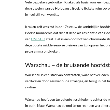
Vele bezoekers gebruiken Krakau als basis voor een be
de gruwelen van de Holocaust. Boek je tickets ruim op
je heel stil van wordt…
Krakau zelf was tot in de 17e eeuw de koninklijke hoof
Poolse monarchie dat dienst deed als residentie van Poo
van
UNESCO
staat. Het is een doolhof van charmante st
de grootste middeleeuwse pleinen van Europa en het brui
programma ontbreken.
Warschau – de bruisende hoofds
Warschau is een stad van contrasten, waar het verleden 
verdwalen door eeuwenoude straatjes, en terug in het
skyline.
Warschau heeft een turbulente geschiedenis achter de r
in puin. Maar Warschau strond terug recht en werd hero