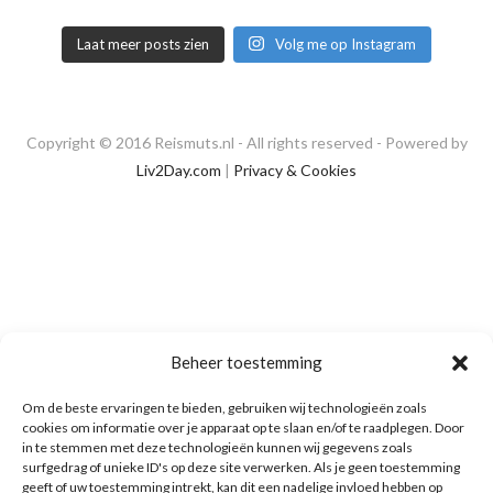
Laat meer posts zien
Volg me op Instagram
Copyright © 2016 Reismuts.nl - All rights reserved - Powered by
Liv2Day.com
|
Privacy & Cookies
Beheer toestemming
Om de beste ervaringen te bieden, gebruiken wij technologieën zoals
cookies om informatie over je apparaat op te slaan en/of te raadplegen. Door
in te stemmen met deze technologieën kunnen wij gegevens zoals
surfgedrag of unieke ID's op deze site verwerken. Als je geen toestemming
geeft of uw toestemming intrekt, kan dit een nadelige invloed hebben op