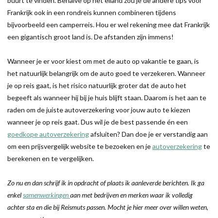
buurt te vinden. Behalve op het eiland zou je de andere tips voor
Frankrijk ook in een rondreis kunnen combineren tijdens
bijvoorbeeld een camperreis. Hou er wel rekening mee dat Frankrijk
een gigantisch groot land is. De afstanden zijn immens!
Wanneer je er voor kiest om met de auto op vakantie te gaan, is
het natuurlijk belangrijk om de auto goed te verzekeren. Wanneer
je op reis gaat, is het risico natuurlijk groter dat de auto het
begeeft als wanneer hij bij je huis blijft staan. Daarom is het aan te
raden om de juiste autoverzekering voor jouw auto te kiezen
wanneer je op reis gaat. Dus wil je de best passende én een
goedkope autoverzekering
afsluiten? Dan doe je er verstandig aan
om een prijsvergelijk website te bezoeken en je
autoverzekering
te
berekenen en te vergelijken.
Zo nu en dan schrijf ik in opdracht of plaats ik aanleverde berichten. Ik ga
enkel
samenwerkingen
aan met bedrijven en merken waar ik volledig
achter sta en die bij Reismuts passen. Mocht je hier meer over willen weten,