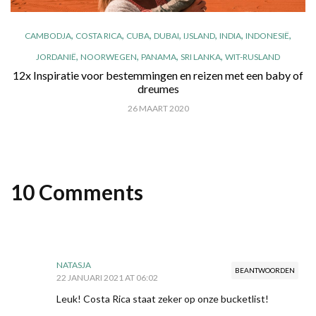
,
,
,
,
,
,
,
CAMBODJA
COSTA RICA
CUBA
DUBAI
IJSLAND
INDIA
INDONESIË
,
,
,
,
JORDANIË
NOORWEGEN
PANAMA
SRI LANKA
WIT-RUSLAND
12x Inspiratie voor bestemmingen en reizen met een baby of
dreumes
26 MAART 2020
10 Comments
NATASJA
BEANTWOORDEN
22 JANUARI 2021 AT 06:02
Leuk! Costa Rica staat zeker op onze bucketlist!