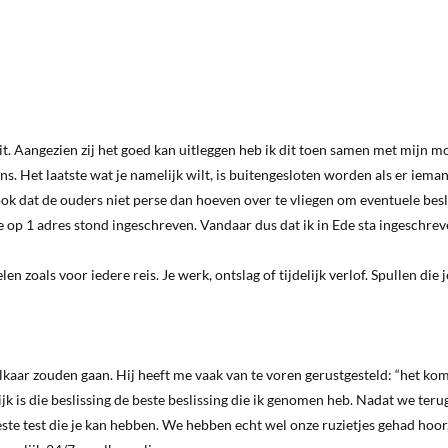
zit. Aangezien zij het goed kan uitleggen heb ik dit toen samen met mijn 
s. Het laatste wat je namelijk wilt, is buitengesloten worden als er iema
s ook dat de ouders niet perse dan hoeven over te vliegen om eventuele bes
 op 1 adres stond ingeschreven. Vandaar dus dat ik in Ede sta ingeschreve
en zoals voor iedere reis. Je werk, ontslag of tijdelijk verlof. Spullen die 
elkaar zouden gaan. Hij heeft me vaak van te voren gerustgesteld: “het kom
jk is die beslissing de beste beslissing die ik genomen heb. Nadat we ter
ste test die je kan hebben. We hebben echt wel onze ruzietjes gehad hoor