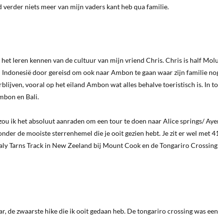
nd verder niets meer van mijn vaders kant heb qua familie.
het leren kennen van de cultuur van mijn vriend Chris. Chris is half Mol
 Indonesië door gereisd om ook naar Ambon te gaan waar zijn familie no
blijven, vooral op het eiland Ambon wat alles behalve toeristisch is. In to
mbon en Bali.
, zou ik het absoluut aanraden om een tour te doen naar Alice springs/ Aye
onder de mooiste sterrenhemel die je ooit gezien hebt. Je zit er wel met 4
ealy Tarns Track in New Zeeland bij Mount Cook en de Tongariro Crossing 
aar, de zwaarste hike die ik ooit gedaan heb. De tongariro crossing was een