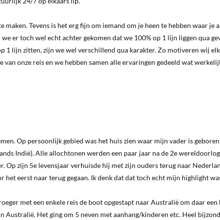
uurlijk 24/7 op elkaars lip.
te maken. Tevens is het erg fijn om iemand om je heen te hebben waar je al
jn we er toch wel echt achter gekomen dat we 100% op 1 lijn liggen qua ge
1 lijn zitten, zijn we wel verschillend qua karakter. Zo motiveren wij el
inde van onze reis en we hebben samen alle ervaringen gedeeld wat werkelij
oemen. Op persoonlijk gebied was het huis zien waar mijn vader is geboren
ands Indië). Alle allochtonen werden een paar jaar na de 2e wereldoorlog
r. Op zijn 5e levensjaar verhuisde hij met zijn ouders terug naar Nederlan
oor het eerst naar terug gegaan. Ik denk dat dat toch echt mijn highlight wa
vroeger met een enkele reis de boot opgestapt naar Australië om daar een
n Australië. Het ging om 5 neven met aanhang/kinderen etc. Heel bijzon