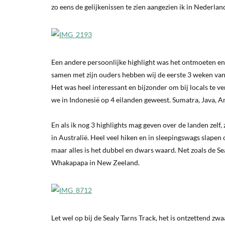
zo eens de gelijkenissen te zien aangezien ik in Nederla
Een andere persoonlijke highlight was het ontmoeten en 
samen met zijn ouders hebben wij de eerste 3 weken van
Het was heel interessant en bijzonder om bij locals te ver
we in Indonesië op 4 eilanden geweest. Sumatra, Java, A
En als ik nog 3 highlights mag geven over de landen zelf
in Australië. Heel veel hiken en in sleepingswags slapen 
maar alles is het dubbel en dwars waard. Net zoals de S
Whakapapa in New Zeeland.
Let wel op bij de Sealy Tarns Track, het is ontzettend zw