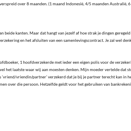
n verspreid over 8 maanden. (1 maand Indonesië, 4/5 maanden Australië, 
an beide kanten. Maar dat hangt van jezelf af hoe strak je dingen geregeld
erzekering en het afsluiten van een samenlevingscontract. Je zal wel den
ofdboeker, 1 hoofdverzekerde met ieder een eigen polis voor de verzeker
wel het laatste waar wij aan moesten denken. Mijn moeder vertelde dat ste
s ‘vriend/vriendin/partner’ verzekerd dat je bij je partner terecht kan in h
emen over die persoon. Hetzelfde geldt voor het gebruiken van bankreken