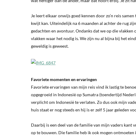
wat heftiger dan de ander, maar dat hoort erbij. Je zit nat
Je leert elkaar onwijs goed kennen door zo’n reis samen 
kwijt kan. Uiteindelijk na 6 maanden al achter de rug zi
gedachten en avontuur. Ondanks dat we op die vlakken op 
vlakken waar het nodig is. We zijn nu al bijna bij het e
geweldig is geweest.
Favoriete momenten en ervaringen
Favoriete ervaringen van mijn reis vind ik lastig te ben
opgegroeid in Indonesië op Sumatra (toendertijd Nederl
verplicht om Indonesië te verlaten. Zo dus ook mijn vade
huis staat er nog steeds en hij is er zelf 5 jaar geleden v
Daarbij is een deel van de familie van mijn vaders kant 
op te bouwen. Die familie heb ik ook mogen ontmoeten i