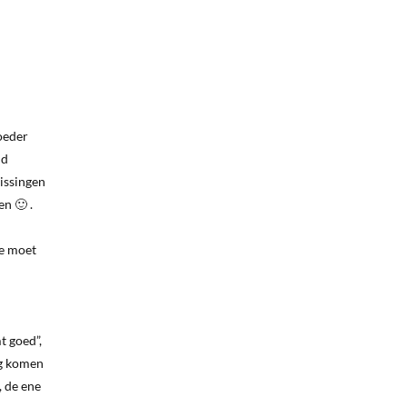
moeder
nd
lissingen
n 🙂 .
je moet
t goed”,
ug komen
, de ene