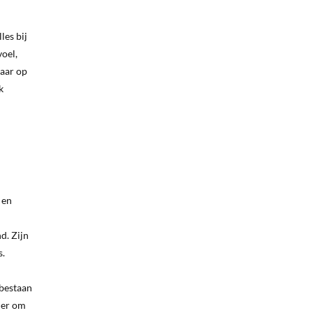
les bij
voel,
kaar op
k
 en
d. Zijn
s.
 bestaan
der om