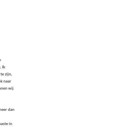
e
 Ik
te zijn,
ok naar
nnen wij
 meer dan
aste in