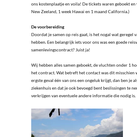
ons kostenplaatje en voila! De tickets waren geboekt e
New Zeeland, 1 week Hawaï en 1 maand California.)
De voorbereiding
Doordat je samen op reis gaat, is het nogal wat geregel v
hebben. Een belangrijk iets voor ons was een goede reisv
samenlevingscontract? Juist ja!
Wij hebben alles samen geboekt, de vluchten onder 1 ho
het contract. Wat betreft het contact was dit misschien 
ergste geval één van ons een ongeluk krijgt, dan ben je al
ziekenhuis en dat je ook bevoegd bent beslissingen te n
verkrijgen van eventuele andere informatie die nodig is.