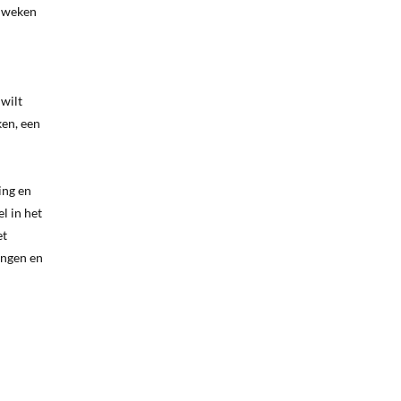
6 weken
 wilt
ken, een
ing en
l in het
et
ingen en