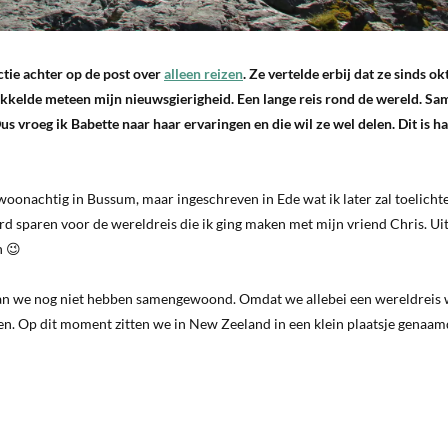
ctie achter op de post over
alleen reizen
. Ze vertelde erbij dat ze sinds o
rikkelde meteen mijn nieuwsgierigheid. Een lange reis rond de wereld. S
us vroeg ik Babette naar haar ervaringen en die wil ze wel delen. Dit is h
g woonachtig in Bussum, maar ingeschreven in Ede wat ik later zal toelicht
ard sparen voor de wereldreis die ik ging maken met mijn vriend Chris. Ui
n 😉
rvan we nog niet hebben samengewoond. Omdat we allebei een wereldreis 
n. Op dit moment zitten we in New Zeeland in een klein plaatsje genaam