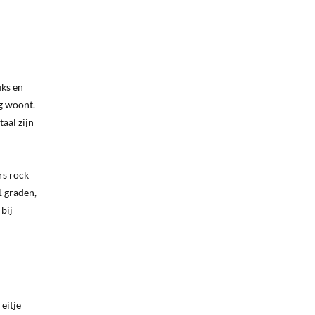
uks en
g woont.
taal zijn
rs rock
1 graden,
bij
 eitje