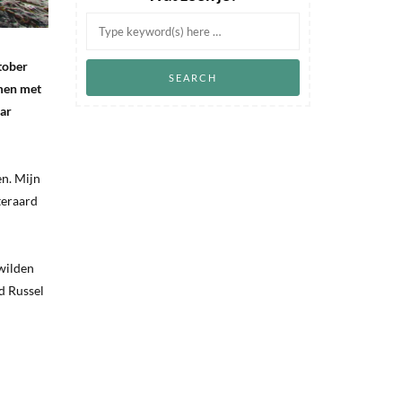
ktober
amen met
aar
en. Mijn
teraard
wilden
d Russel