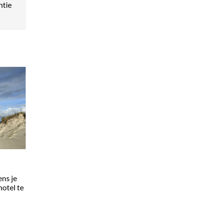
ntie
ens je
hotel te