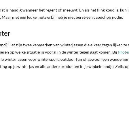
Dat is handig wanneer het regent of sneeuwt. En als het flink koud is, kun 
. Maar met een leuke muts erbij heb je niet persé een capuchon nodig.
nter
d? Het zijn twee kenmerken van winterjassen die elkaar tegen lijken te 
seren op welke situatie jij vooral in de winter tegen gaat komen. Bij
Prote
volle winterjassen voor wintersport, outdoor fun of gewoon een wandeling 
ting op je winterjas en alle andere producten in je winkelmandje. Zelfs o