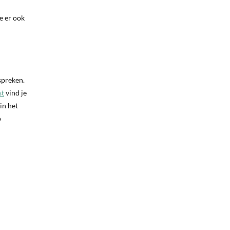
je er ook
spreken.
st
vind je
in het
p