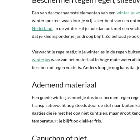
Een van de voornaamste elementen van een
winterjas v
wintersporten, waardoor je vrij zeker bent van een ont
Nederland
, in de winter zul je hoe dan ook met een voch
dat je kleding onder je jas droog blijft. Zo behoud je ook
Verwacht je regelmatig in je winterjas in de regen buiten
winterjas
waarvan het materiaal in hoge mate waterafstote
beschermd tegen vocht is. Anders loop je nog kans dat je n
Ademend materiaal
Een goede winterjas moet je dus beschermen tegen regen
transpiratievocht nog steeds door de stof naar buiten kan,
gaatjes die je met het oog niet kunt zien, maar groot geno
temperatuur; je blijft ook lekker fris.
Capuchon of niet