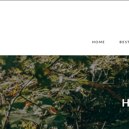
HOME
BES
H