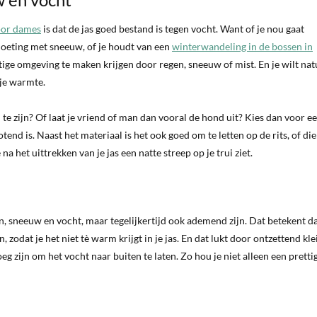
oor dames
is dat de jas goed bestand is tegen vocht. Want of je nou gaat
moeting met sneeuw, of je houdt van een
winterwandeling in de bossen in
tige omgeving te maken krijgen door regen, sneeuw of mist. En je wilt nat
 je warmte.
 te zijn? Of laat je vriend of man dan vooral de hond uit? Kies dan voor e
nd is. Naast het materiaal is het ook goed om te letten op de rits, of die
a het uittrekken van je jas een natte streep op je trui ziet.
, sneeuw en vocht, maar tegelijkertijd ook ademend zijn. Dat betekent d
 zodat je het niet tè warm krijgt in je jas. En dat lukt door ontzettend kle
eg zijn om het vocht naar buiten te laten. Zo hou je niet alleen een pretti