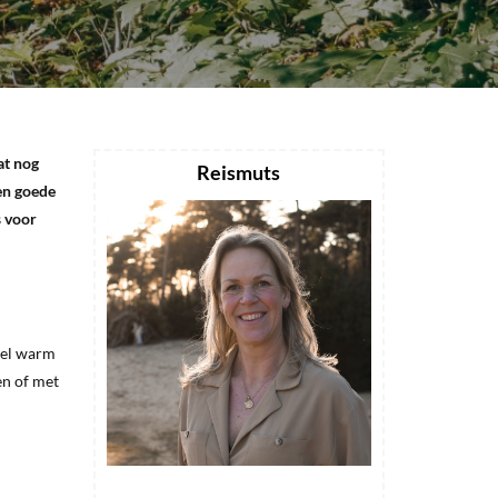
at nog
Reismuts
Een goede
s voor
 wel warm
en of met