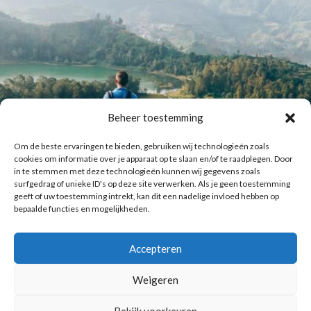
Beheer toestemming
Om de beste ervaringen te bieden, gebruiken wij technologieën zoals
cookies om informatie over je apparaat op te slaan en/of te raadplegen. Door
in te stemmen met deze technologieën kunnen wij gegevens zoals
surfgedrag of unieke ID's op deze site verwerken. Als je geen toestemming
geeft of uw toestemming intrekt, kan dit een nadelige invloed hebben op
bepaalde functies en mogelijkheden.
Accepteren
Laat meer posts zien
Volg me op Instagram
Weigeren
Bekijk voorkeuren