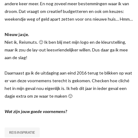
andere keer meer. En nog zoveel meer bestemmingen waar ik van
droom. Dat vraagt om creatief budgetteren en ook om keuzes:
weekendje weg of geld apart zetten voor ons nieuwe huis… Hmm…
Nieuw jasje.
Niet ik, Reismuts. 🙂 Ik ben blij met mijn logo en de kleurstelling,
maar ik zou de lay-out leesvriendelijker willen. Dus daar ga ik mee
aan de slag!
Daarnaast ga ik de uitdaging aan eind 2016 terug te blikken op wat
er van deze voornemens terecht is gekomen. Checken hoe cliché
het in mijn geval nou eigenlijk is. Ik heb dit jaar in ieder geval een
dagje extra om ze waar te maken 🙂
Wat zijn jouw goede voornemens?
REIS INSPIRATIE