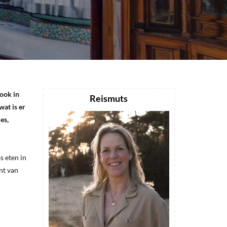
ook in
Reismuts
wat is er
es,
s eten in
nt van