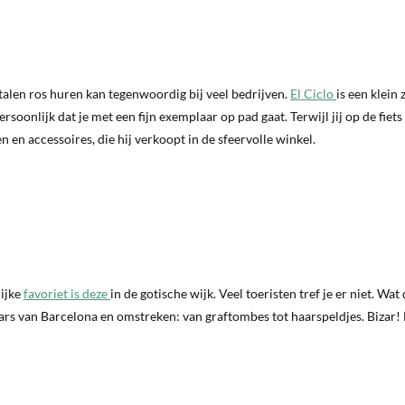
talen ros huren kan tegenwoordig bij veel bedrijven.
El Ciclo
is een klein 
soonlijk dat je met een fijn exemplaar op pad gaat. Terwijl jij op de fiets 
 en accessoires, die hij verkoopt in de sfeervolle winkel.
ijke
favoriet is deze
in de gotische wijk. Veel toeristen tref je er niet. Wat
ars van Barcelona en omstreken: van graftombes tot haarspeldjes. Bizar!