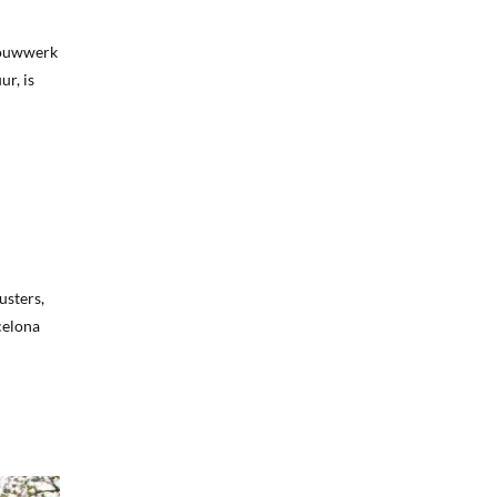
 bouwwerk
r, is
i
usters,
celona