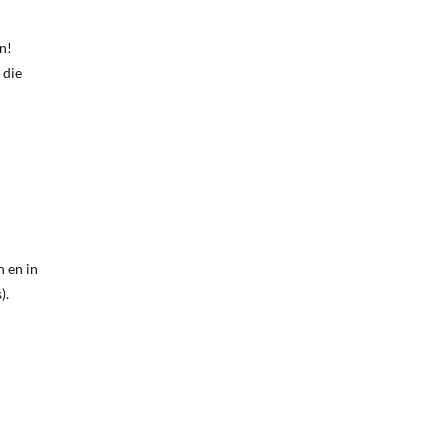
n!
 die
n en in
).