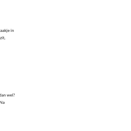
zaakje in
zit,
 dan wel?
 Na