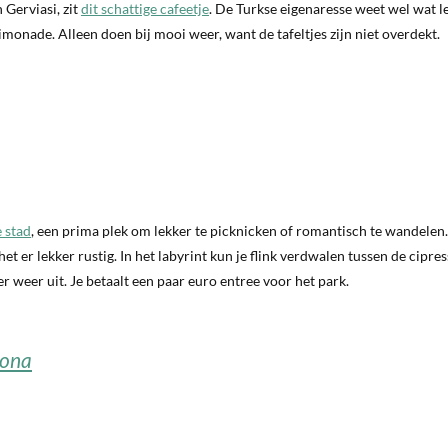
 Gerviasi, zit
dit schattige cafeetje
. De Turkse eigenaresse weet wel wat le
limonade. Alleen doen bij mooi weer, want de tafeltjes zijn niet overdekt.
 stad
, een prima plek om lekker te picknicken of romantisch te wandelen.
t er lekker rustig. In het labyrint kun je flink verdwalen tussen de cipres
r weer uit. Je betaalt een paar euro entree voor het park.
lona