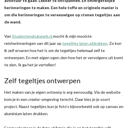
avontuur te gaan. Lekker te ontspannen. En onvergetelijke
herinneringen te maken. Een hele toffe en originele manier is
om die herinneringen te vereeuwigen op stenen tegeltjes aan
de wand.
Van
Studentendrukwerk.nl
mocht ik mijn mooiste
reisherinneringen van dit jaar op
tegeltjes laten afdrukken
. Zo kon
ik zelf ervaren hoe het is om de tegeltjes helemaal zelf te
ontwerpen. En met eigen ogen zien hoe het er vervolgens uit komt
te zien. Ik ga het je vertellen!
Zelf tegeltjes ontwerpen
Het maken van je eigen ontwerp is erg eenvoudig. Via de website
kom je in een
creator
-omgeving terecht. Daar kies je je soort
project. Naast tegeltjes kun je foto’s bijvoorbeeld ook op canvas en
aluminium laten drukken.
Eerst selecteer je de foto of foto’s die je op het tegeltje wilt