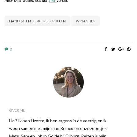
meer over weten, lees dan
hier
verder.
HANDIGE EN LEUKE REISSPULLEN
WINACTIES
2
OVER MIJ
Hoi! Ik ben Lizette, ik ben ergens in de veertig en ik
woon samen met mijn man Remco en onze zoontjes
Mats, Sem en Job in Goirle bij Tilburg. Reizen is mijn