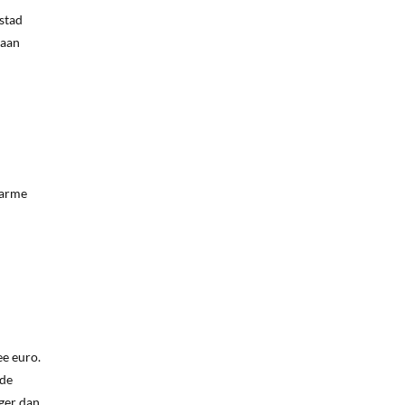
 stad
gaan
warme
ee euro.
 de
iger dan