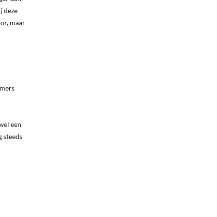
ij deze
oor, maar
amers
 wel een
g steeds