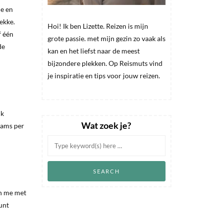
ne en
ekke.
Hoi! Ik ben Lizette. Reizen is mijn
f één
grote passie. met mijn gezin zo vaak als
de
kan en het liefst naar de meest
bijzondere plekken. Op Reismuts vind
je inspiratie en tips voor jouw reizen.
ik
Wat zoek je?
teams per
en me met
unt