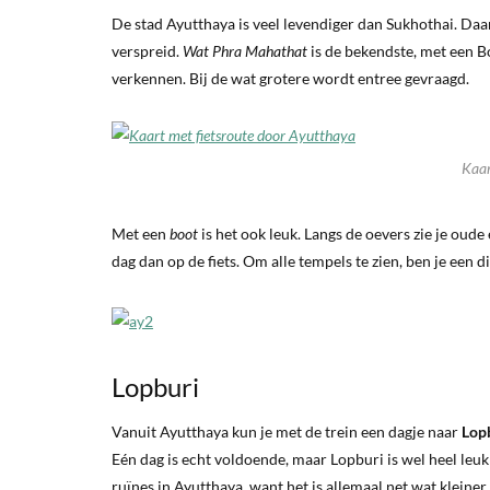
De stad Ayutthaya is veel levendiger dan Sukhothai. Daa
verspreid.
Wat Phra Mahathat
is de bekendste, met een 
verkennen. Bij de wat grotere wordt entree gevraagd.
Kaar
Met een
boot
is het ook leuk. Langs de oevers zie je ou
dag dan op de fiets. Om alle tempels te zien, ben je een d
Lopburi
Vanuit Ayutthaya kun je met de trein een dagje naar
Lop
Eén dag is echt voldoende, maar Lopburi is wel heel leu
ruïnes in Ayutthaya, want het is allemaal net wat kleiner