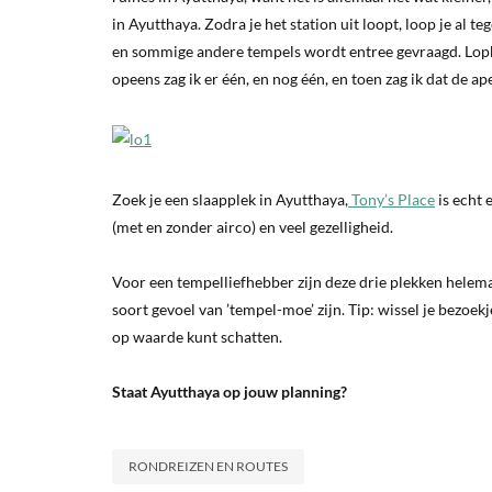
in Ayutthaya. Zodra je het station uit loopt, loop je al t
en sommige andere tempels wordt entree gevraagd. Lop
opeens zag ik er één, en nog één, en toen zag ik dat de ap
Zoek je een slaapplek in Ayutthaya,
Tony’s Place
is echt 
(met en zonder airco) en veel gezelligheid.
Voor een tempelliefhebber zijn deze drie plekken helemaa
soort gevoel van ’tempel-moe’ zijn. Tip: wissel je bezoekj
op waarde kunt schatten.
Staat Ayutthaya op jouw planning?
RONDREIZEN EN ROUTES