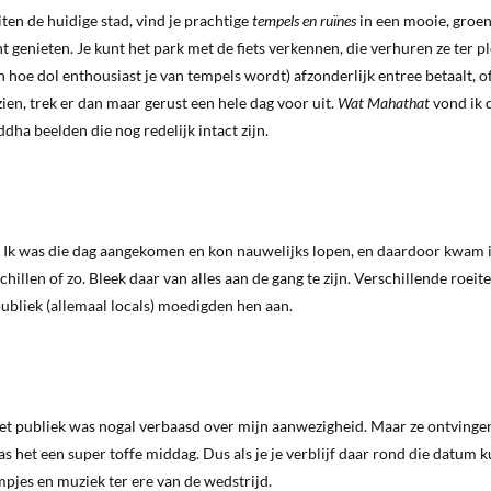
ten de huidige stad, vind je prachtige
tempels en ruïnes
in een mooie, groe
genieten. Je kunt het park met de fiets verkennen, die verhuren ze ter pl
an hoe dol enthousiast je van tempels wordt) afzonderlijk entree betaalt, o
 zien, trek er dan maar gerust een hele dag voor uit.
Wat Mahathat
vond ik 
a beelden die nog redelijk intact zijn.
. Ik was die dag aangekomen en kon nauwelijks lopen, en daardoor kwam 
n chillen of zo. Bleek daar van alles aan de gang te zijn. Verschillende roei
publiek (allemaal locals) moedigden hen aan.
het publiek was nogal verbaasd over mijn aanwezigheid. Maar ze ontving
 het een super toffe middag. Dus als je je verblijf daar rond die datum k
mpjes en muziek ter ere van de wedstrijd.