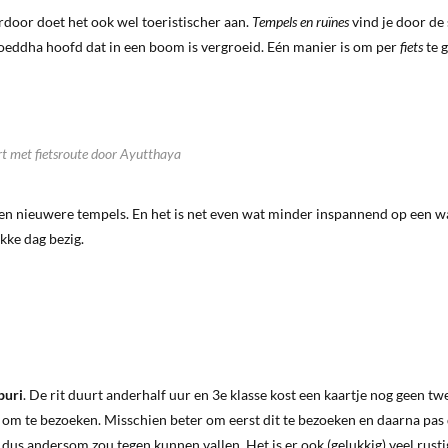
rdoor doet het ook wel toeristischer aan.
Tempels en ruïnes
vind je door de
Boeddha hoofd dat in een boom is vergroeid. Eén manier is om per
fiets
te 
t met fietsroute door Ayutthaya
de en nieuwere tempels. En het is net even wat minder inspannend op een 
ikke dag bezig.
buri
. De rit duurt anderhalf uur en 3e klasse kost een kaartje nog geen tw
k om te bezoeken. Misschien beter om eerst dit te bezoeken en daarna pas
, dus andersom zou tegen kunnen vallen. Het is er ook (gelukkig) veel rust