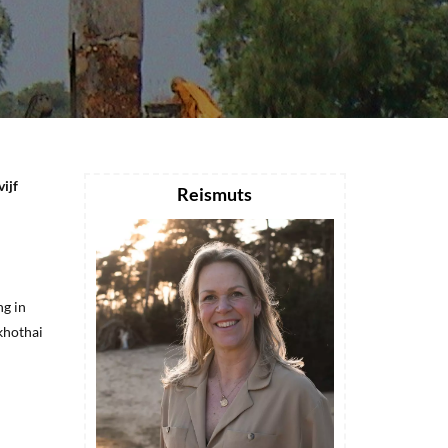
ijf
Reismuts
ng in
khothai