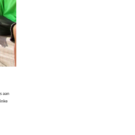
ts aan
linke