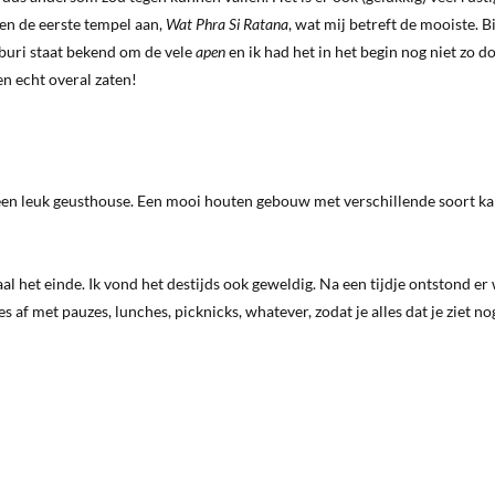
egen de eerste tempel aan,
Wat Phra Si Ratana
, wat mij betreft de mooiste. B
buri staat bekend om de vele
apen
en ik had het in het begin nog niet zo d
en echt overal zaten!
een leuk geusthouse. Een mooi houten gebouw met verschillende soort k
l het einde. Ik vond het destijds ook geweldig. Na een tijdje ontstond er
es af met pauzes, lunches, picknicks, whatever, zodat je alles dat je ziet no