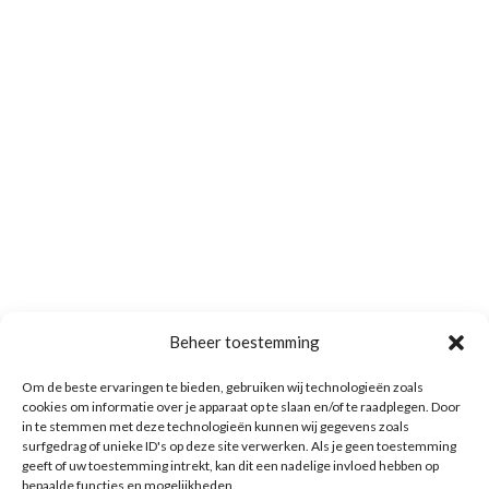
Beheer toestemming
Om de beste ervaringen te bieden, gebruiken wij technologieën zoals
cookies om informatie over je apparaat op te slaan en/of te raadplegen. Door
in te stemmen met deze technologieën kunnen wij gegevens zoals
surfgedrag of unieke ID's op deze site verwerken. Als je geen toestemming
geeft of uw toestemming intrekt, kan dit een nadelige invloed hebben op
bepaalde functies en mogelijkheden.