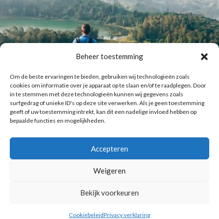
Beheer toestemming
Om de beste ervaringen te bieden, gebruiken wij technologieën zoals
cookies om informatie over je apparaat op te slaan en/of te raadplegen. Door
in te stemmen met deze technologieën kunnen wij gegevens zoals
surfgedrag of unieke ID's op deze site verwerken. Als je geen toestemming
geeft of uw toestemming intrekt, kan dit een nadelige invloed hebben op
bepaalde functies en mogelijkheden.
Accepteren
Laat meer posts zien
Volg me op Instagram
Weigeren
Bekijk voorkeuren
Copyright © 2016 Reismuts.nl - All rights reserved - Powered by
Liv2Day.com
|
Privacy & Cookies
Cookiebeleid
Privacy verklaring