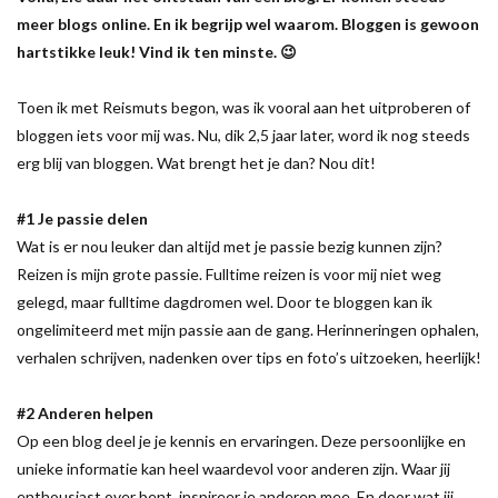
meer blogs online. En ik begrijp wel waarom. Bloggen is gewoon
hartstikke leuk! Vind ik ten minste. 😉
Toen ik met Reismuts begon, was ik vooral aan het uitproberen of
bloggen iets voor mij was. Nu, dik 2,5 jaar later, word ik nog steeds
erg blij van bloggen. Wat brengt het je dan? Nou dit!
#1 Je passie delen
Wat is er nou leuker dan altijd met je passie bezig kunnen zijn?
Reizen is mijn grote passie. Fulltime reizen is voor mij niet weg
gelegd, maar fulltime dagdromen wel. Door te bloggen kan ik
ongelimiteerd met mijn passie aan de gang. Herinneringen ophalen,
verhalen schrijven, nadenken over tips en foto’s uitzoeken, heerlijk!
#2 Anderen helpen
Op een blog deel je je kennis en ervaringen. Deze persoonlijke en
unieke informatie kan heel waardevol voor anderen zijn. Waar jij
enthousiast over bent, inspireer je anderen mee. En door wat jij