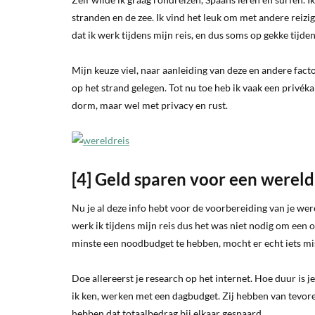
stranden en de zee. Ik vind het leuk om met andere reiz
dat ik werk tijdens mijn reis, en dus soms op gekke tijd
Mijn keuze viel, naar aanleiding van deze en andere fact
op het strand gelegen. Tot nu toe heb ik vaak een privé
dorm, maar wel met privacy en rust.
[4] Geld sparen voor een wereld
Nu je al deze info hebt voor de voorbereiding van je were
werk ik tijdens mijn reis dus het was niet nodig om een
minste een noodbudget te hebben, mocht er echt iets mi
Doe allereerst je research op het internet. Hoe duur is
ik ken, werken met een dagbudget. Zij hebben van tevore
hebben dat totaalbedrag bij elkaar gespaard.