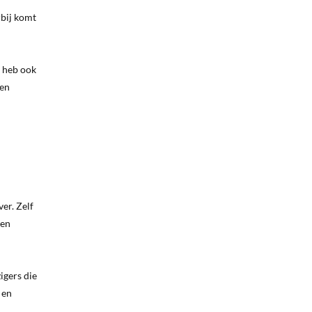
rbij komt
r heb ook
een
ver. Zelf
ten
igers die
 en