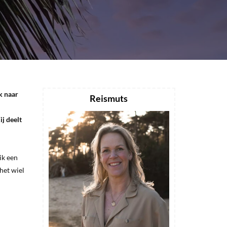
k naar
Reismuts
ij deelt
ik een
het wiel