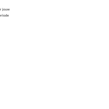
ar jouw
eriode