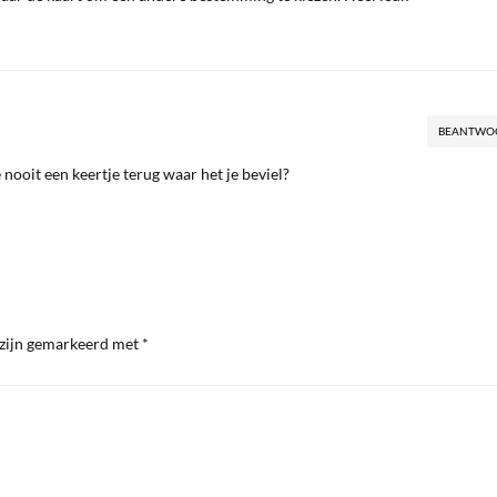
BEANTWO
 nooit een keertje terug waar het je beviel?
 zijn gemarkeerd met
*