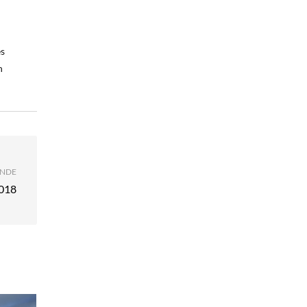
es
n
NDE
2018