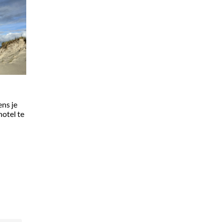
ens je
hotel te