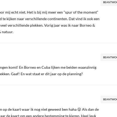
BEANTWO
or mij echt niet. Het is bij mij meer een “spur of the moment”
d te kijken naar verschillende continenten. Dat vind ik ook een
 veel verschillende plekken. Vorig jaar was ik naar Borneo &
& natuur.
BEANTWO
ingen komt! En Borneo en Cuba lijken me beiden waanzinnig
kken. Gaaf! En wat staat er dit jaar op de planning?
BEANTWO
jken op de kaart waar ik nog niet geweest ben haha 😛 Als dan de
g naar de kaart om een andere bestemming te kiezen. Heel leuk