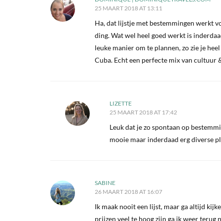
25 MAART 2018 AT 13:11
Ha, dat lijstje met bestemmingen werkt vo
ding. Wat wel heel goed werkt is inderdaa
leuke manier om te plannen, zo zie je heel
Cuba. Echt een perfecte mix van cultuur 
LIZETTE
25 MAART 2018 AT 17:42
Leuk dat je zo spontaan op bestemm
mooie maar inderdaad erg diverse ple
SABINE
26 MAART 2018 AT 16:07
Ik maak nooit een lijst, maar ga altijd ki
prijzen veel te hoog zijn ga ik weer teru