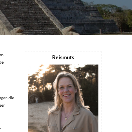
en
Reismuts
de
ngen die
nsen
t