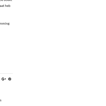
taat heb
temming
s