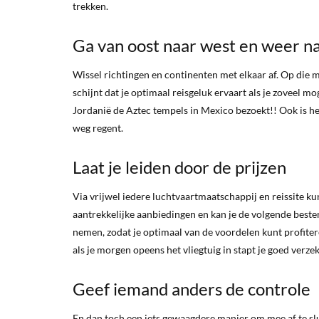
trekken.
Ga van oost naar west en weer na
Wissel richtingen en continenten met elkaar af. Op die 
schijnt dat je optimaal reisgeluk ervaart als je zoveel mo
Jordanië de Aztec tempels in Mexico bezoekt!! Ook is h
weg regent.
Laat je leiden door de prijzen
Via vrijwel iedere luchtvaartmaatschappij en reissite k
aantrekkelijke aanbiedingen en kan je de volgende bestem
nemen, zodat je optimaal van de voordelen kunt profite
als je morgen opeens het vliegtuig in stapt je goed verzek
Geef iemand anders de controle
En dan toch een iets gewaagdere manier om mee af te slui