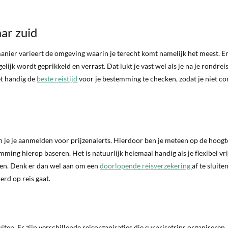
ar zuid
manier varieert de omgeving waarin je terecht komt namelijk het meest. E
gelijk wordt geprikkeld en verrast. Dat lukt je vast wel als je na je rondrei
et handig de
beste reistijd
voor je bestemming te checken, zodat je niet c
un je je aanmelden voor prijzenalerts. Hierdoor ben je meteen op de hoogt
ming hierop baseren. Het is natuurlijk helemaal handig als je flexibel vri
ren. Denk er dan wel aan om een
doorlopende reisverzekering
af te sluite
erd op reis gaat.
ten. Er zijn verschillende reisorganisaties die surprisetrips organiseren.