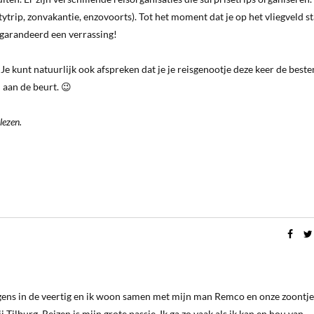
ytrip, zonvakantie, enzovoorts). Tot het moment dat je op het vliegveld s
egarandeerd een verrassing!
? Je kunt natuurlijk ook afspreken dat je je reisgenootje deze keer de bes
j aan de beurt. 😉
lezen.
ergens in de veertig en ik woon samen met mijn man Remco en onze zoontje
 Tilburg. Reizen is mijn grote passie. Ik ga zo vaak als ik kan en hou van