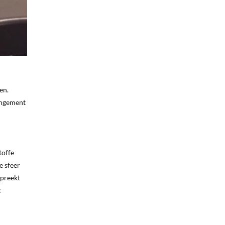
en.
rangement
toffe
e sfeer
spreekt
k