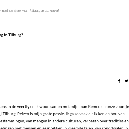
 met de sfeer van Tilburgse carnaval.
ag in Tilburg?
ergens in de veertig en ik woon samen met mijn man Remco en onze zoontje
 Tilburg. Reizen is mijn grote passie. Ik ga zo vaak als ik kan en hou van
estemmingen, van mengen in andere culturen, verbazen over tradities en
oetingen met mensen en gesprekken in vreemde talen, van ronddwalen in