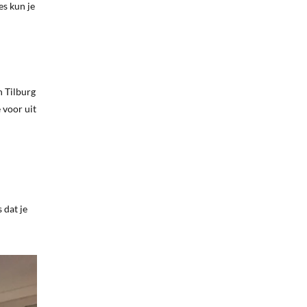
es kun je
n Tilburg
 voor uit
 dat je