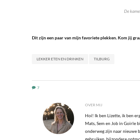
De kamer
Dit zijn een paar van mijn favoriete plekken. Kom jij gra
LEKKER ETEN EN DRINKEN
TILBURG
7
OVER MIJ
Hoi! Ik ben Lizette, ik ben 
Mats, Sem en Job in Goirle bij
onderweg zijn naar nieuwe b
gebruiken, bijzondere ontm