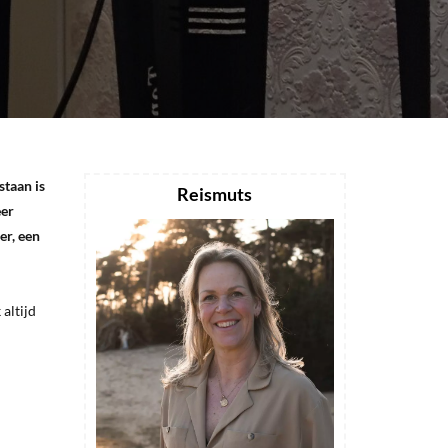
staan is
Reismuts
eer
er, een
 altijd