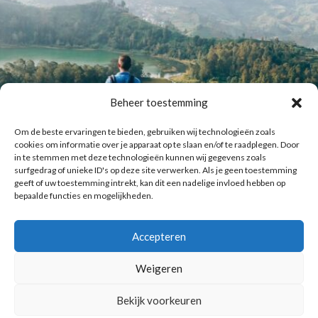
Beheer toestemming
Om de beste ervaringen te bieden, gebruiken wij technologieën zoals
cookies om informatie over je apparaat op te slaan en/of te raadplegen. Door
in te stemmen met deze technologieën kunnen wij gegevens zoals
surfgedrag of unieke ID's op deze site verwerken. Als je geen toestemming
geeft of uw toestemming intrekt, kan dit een nadelige invloed hebben op
bepaalde functies en mogelijkheden.
Accepteren
Laat meer posts zien
Volg me op Instagram
Weigeren
Bekijk voorkeuren
Copyright © 2016 Reismuts.nl - All rights reserved - Powered by