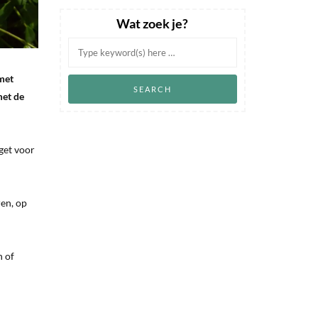
Wat zoek je?
 met
met de
get voor
en, op
n of