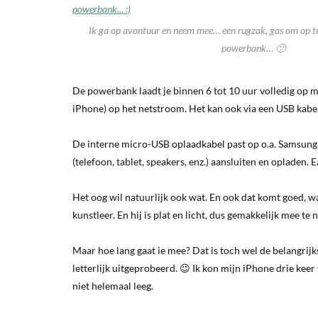
Ik ga op avontuur en neem mee… een rugzak, gas om op te
powerbank… 🙂
De powerbank laadt je binnen 6 tot 10 uur volledig op m
iPhone) op het netstroom. Het kan ook via een USB kabel 
De interne micro-USB oplaadkabel past op o.a. Samsung 
(telefoon, tablet, speakers, enz.) aansluiten en opladen. E
Het oog wil natuurlijk ook wat. En ook dat komt goed, 
kunstleer. En hij is plat en licht, dus gemakkelijk mee te
Maar hoe lang gaat ie mee? Dat is toch wel de belangri
letterlijk uitgeprobeerd. 😉 Ik kon mijn iPhone drie keer
niet helemaal leeg.