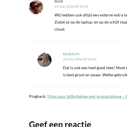
SUUS
14 JULI 2016 AT 22:40
Wij hebben ook altijd een externe extra la
Zodat ze op de laptop, en op de schijf sta
cloud.
REISMUTS
15 JULI 2016 AT 06:01
Dat is ook een heel goed idee! Moet e
is best groot en zwaar. Welke gebruik 
Pingback:
9 tips voor toffe kiekjes met je smartphone – 
Geef een reactie