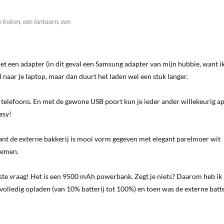
 koken, een lantaarn, een
et een adapter (in dit geval een Samsung adapter van mijn hubbie, want i
naar je laptop, maar dan duurt het laden wel een stuk langer.
telefoons. En met de gewone USB poort kun je ieder ander willekeurig a
asy!
want de externe bakkerij is mooi vorm gegeven met elegant parelmoer wit
 nemen.
jkste vraag! Het is een 9500 mAh powerbank. Zegt je niets? Daarom heb i
 volledig opladen (van 10% batterij tot 100%) en toen was de externe batt