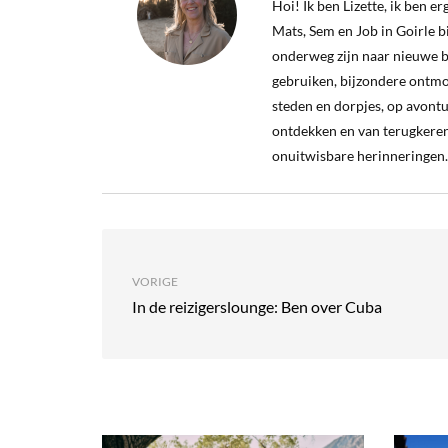
Hoi! Ik ben Lizette, ik ben 
Mats, Sem en Job in Goirle bij
onderweg zijn naar nieuwe b
gebruiken, bijzondere ontm
steden en dorpjes, op avontu
ontdekken en van terugkeren
onuitwisbare herinneringen.
VORIGE
In de reizigerslounge: Ben over Cuba