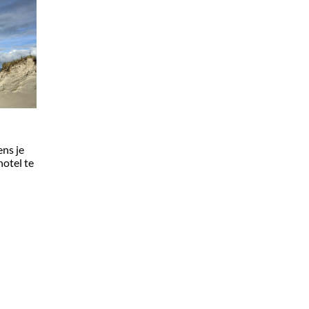
ens je
hotel te