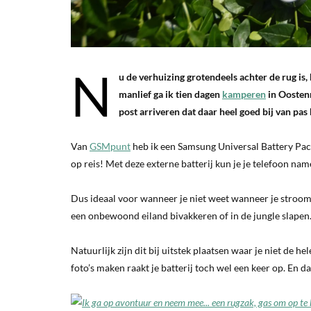
N
u de verhuizing grotendeels achter de rug is
manlief ga ik tien dagen
kamperen
in Oostenr
post arriveren dat daar heel goed bij van pas
Van
GSMpunt
heb ik een Samsung Universal Battery Pac
op reis! Met deze externe batterij kun je je telefoon na
Dus ideaal voor wanneer je niet weet wanneer je stroo
een onbewoond eiland bivakkeren of in de jungle slapen
Natuurlijk zijn dit bij uitstek plaatsen waar je niet de he
foto’s maken raakt je batterij toch wel een keer op. En 