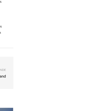
s
es
n
NDE
land