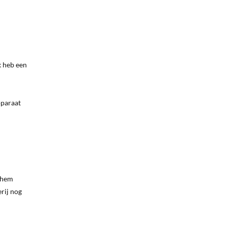
k heb een
pparaat
k hem
erij nog