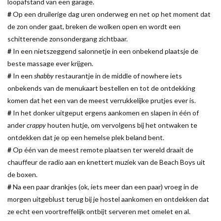
loopafstand van een garage.
#
Op een druilerige dag uren onderweg en net op het moment dat
de zon onder gaat, breken de wolken open en wordt een
schitterende zonsondergang zichtbaar.
#
In een nietszeggend salonnetje in een onbekend plaatsje de
beste massage ever krijgen.
#
In een
shabby
restaurantje in de middle of nowhere iets
onbekends van de menukaart bestellen en tot de ontdekking
komen dat het een van de meest verrukkelijke prutjes ever is.
#
In het donker uitgeput ergens aankomen en slapen in één of
ander
crappy
houten hutje, om vervolgens bij het ontwaken te
ontdekken dat je op een hemelse plek beland bent.
#
Op één van de meest remote plaatsen ter wereld draait de
chauffeur de radio aan en knettert muziek van de Beach Boys uit
de boxen.
#
Na een paar drankjes (ok, iets meer dan een paar) vroeg in de
morgen uitgeblust terug bij je hostel aankomen en ontdekken dat
ze echt een voortreffelijk ontbijt serveren met omelet en al.