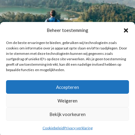
Beheer toestemming
Om de beste ervaringen te bieden, gebruiken wij technologieën zoals
cookies om informatie over je apparaat op te slaan en/of te raadplegen. Door
in te stemmen met deze technologieën kunnen wij gegevens zoals
surfgedrag of unieke ID's op deze site verwerken. Als je geen toestemming
geeft of uw toestemming intrekt, kan dit een nadelige invloed hebben op
bepaalde functies en mogelijkheden.
Accepteren
Laat meer posts zien
Volg me op Instagram
Weigeren
Bekijk voorkeuren
Copyright © 2016 Reismuts.nl - All rights reserved - Powered by
Liv2Day.com
|
Privacy & Cookies
Cookiebeleid
Privacy verklaring