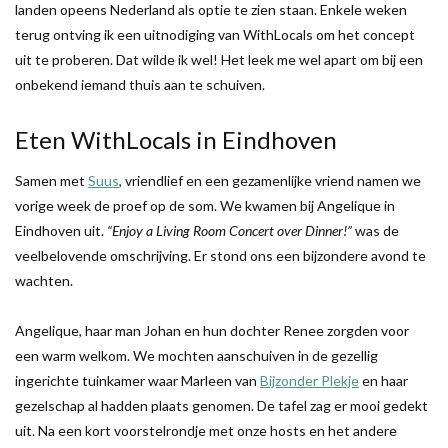
landen opeens Nederland als optie te zien staan. Enkele weken
terug ontving ik een uitnodiging van WithLocals om het concept
uit te proberen. Dat wilde ik wel! Het leek me wel apart om bij een
onbekend iemand thuis aan te schuiven.
Eten WithLocals in Eindhoven
Samen met
Suus
, vriendlief en een gezamenlijke vriend namen we
vorige week de proef op de som. We kwamen bij Angelique in
Eindhoven uit.
“Enjoy a Living Room Concert over Dinner!”
was de
veelbelovende omschrijving. Er stond ons een bijzondere avond te
wachten.
Angelique, haar man Johan en hun dochter Renee zorgden voor
een warm welkom. We mochten aanschuiven in de gezellig
ingerichte tuinkamer waar Marleen van
Bijzonder Plekje
en haar
gezelschap al hadden plaats genomen. De tafel zag er mooi gedekt
uit. Na een kort voorstelrondje met onze hosts en het andere