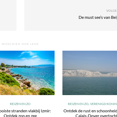
VOLGE
De must see’s van Bei
MISSCHIEN OOK LEUK
,
REIZEN EN ZO
REIZEN EN ZO
VERENIGD KONIN
oiste stranden vlakbij Izmir:
Ontdek de rust en schoonheid
Ontdek zon en zee
Calais-Dover overtoch