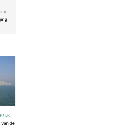
NDE
jing
KRIJK
 van de
t