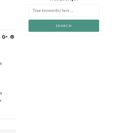
s
es
n