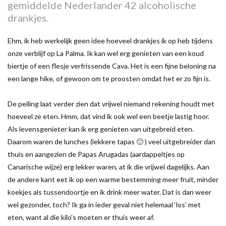
gemiddelde Nederlander 42 alcoholische
drankjes.
Ehm, ik heb werkelijk geen idee hoeveel drankjes ik op heb tijdens
onze verblijf op La Palma. Ik kan wel erg genieten van een koud
biertje of een flesje verfrissende Cava. Het is een fijne beloning na
een lange hike, of gewoon om te proosten omdat het er zo fijn is.
De peiling laat verder zien dat vrijwel niemand rekening houdt met
hoeveel ze eten. Hmm, dat vind ik ook wel een beetje lastig hoor.
Als levensgenieter kan ik erg genieten van uitgebreid eten.
Daarom waren de lunches (lekkere tapas 🙂 ) veel uitgebreider dan
thuis en aangezien de Papas Arugadas (aardappeltjes op
Canarische wijze) erg lekker waren, at ik die vrijwel dagelijks. Aan
de andere kant eet ik op een warme bestemming meer fruit, minder
koekjes als tussendoortje en ik drink meer water. Dat is dan weer
wel gezonder, toch? Ik ga in ieder geval niet helemaal ‘los’ met
eten, want al die kilo’s moeten er thuis weer af.