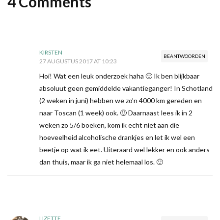
4 Comments
KIRSTEN
BEANTWOORDEN
27 AUGUSTUS 2017 AT 10:23
Hoi! Wat een leuk onderzoek haha 🙂 Ik ben blijkbaar
absoluut geen gemiddelde vakantieganger! In Schotland
(2 weken in juni) hebben we zo’n 4000 km gereden en
naar Toscan (1 week) ook. 🙂 Daarnaast lees ik in 2
weken zo 5/6 boeken, kom ik echt niet aan die
hoeveelheid alcoholische drankjes en let ik wel een
beetje op wat ik eet. Uiteraard wel lekker en ook anders
dan thuis, maar ik ga niet helemaal los. 🙂
LIZETTE