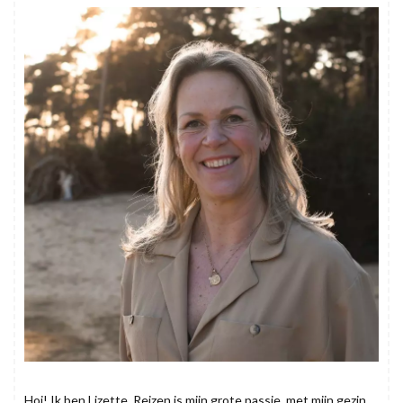
Hoi! Ik ben Lizette. Reizen is mijn grote passie. met mijn gezin