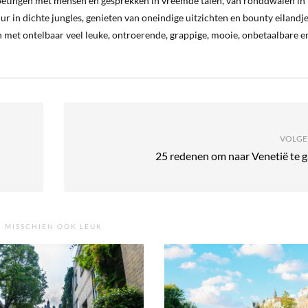
oetingen met mensen en gesprekken in vreemde talen, van ronddwalen in
ur in dichte jungles, genieten van oneindige uitzichten en bounty eilandj
 met ontelbaar veel leuke, ontroerende, grappige, mooie, onbetaalbare e
VOLGE
25 redenen om naar Venetië te 
MISSCHIEN OOK LEUK