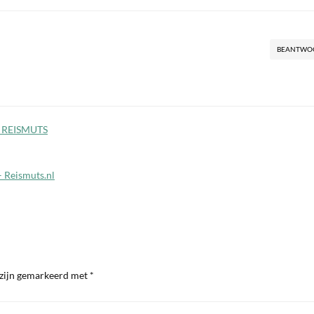
BEANTWO
| REISMUTS
 Reismuts.nl
 zijn gemarkeerd met
*