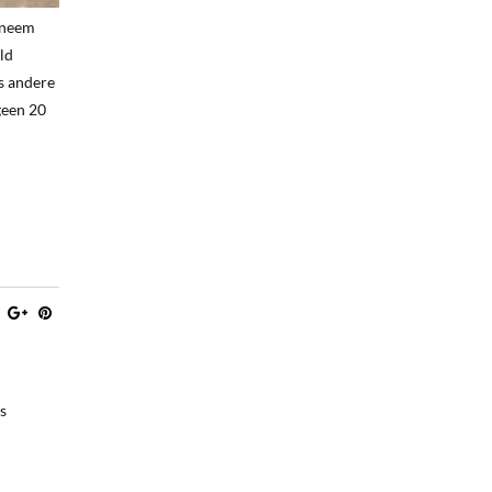
, neem
ld
ls andere
geen 20
s