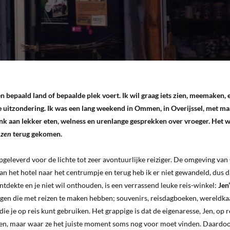
een bepaald land of bepaalde plek voert. Ik wil graag iets zien, meemaken, 
 uitzondering. Ik was een lang weekend in Ommen, in Overijssel, met ma
enk aan lekker eten, welness en urenlange gesprekken over vroeger. Het 
k
zen
terug gekomen.
opgeleverd voor de lichte tot zeer avontuurlijke reiziger. De omgeving v
an het hotel naar het centrumpje en terug heb ik er niet gewandeld, dus 
 ontdekte en je niet wil onthouden, is een verrassend leuke reis-winkel:
Jen’
ingen die met reizen te maken hebben; souvenirs, reisdagboeken, wereldka
f die je op reis kunt gebruiken. Het grappige is dat de eigenaresse, Jen, op r
kopen, maar waar ze het juiste moment soms nog voor moet vinden. Daardoo