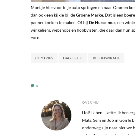
Moet je hiervoor in je auto springen en naar Ommen kom
dan ook een kijkje bij de
Groene Marke
. Dat is een boe
pannenkoeken te maken. Of bij
De Husselmus
, een wink
winkeliers, webshops en hobbyisten, die daar dan hun sp
euro.
CITYTRIPS
DAGJES UIT
REIS INSPIRATIE
4
OVER MIJ
Hoi! Ik ben Lizette, ik ben 
Mats, Sem en Job in Goirle bij
onderweg zijn naar nieuwe b