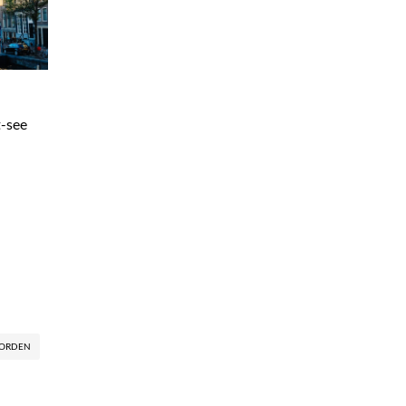
t-see
ORDEN