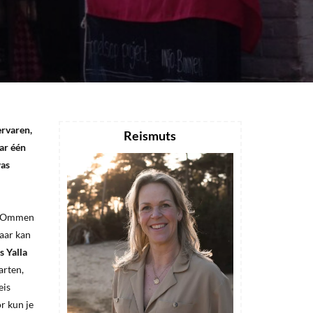
ervaren,
Reismuts
ar één
was
an Ommen
daar kan
s Yalla
arten,
eis
r kun je