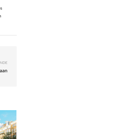
es
n
NDE
gaan