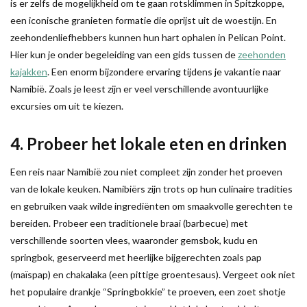
is er zelfs de mogelijkheid om te gaan rotsklimmen in Spitzkoppe,
een iconische granieten formatie die oprijst uit de woestijn. En
zeehondenliefhebbers kunnen hun hart ophalen in Pelican Point.
Hier kun je onder begeleiding van een gids tussen de
zeehonden
kajakken
. Een enorm bijzondere ervaring tijdens je vakantie naar
Namibië. Zoals je leest zijn er veel verschillende avontuurlijke
excursies om uit te kiezen.
4. Probeer het lokale eten en drinken
Een reis naar Namibië zou niet compleet zijn zonder het proeven
van de lokale keuken. Namibiërs zijn trots op hun culinaire tradities
en gebruiken vaak wilde ingrediënten om smaakvolle gerechten te
bereiden. Probeer een traditionele braai (barbecue) met
verschillende soorten vlees, waaronder gemsbok, kudu en
springbok, geserveerd met heerlijke bijgerechten zoals pap
(maïspap) en chakalaka (een pittige groentesaus). Vergeet ook niet
het populaire drankje “Springbokkie” te proeven, een zoet shotje