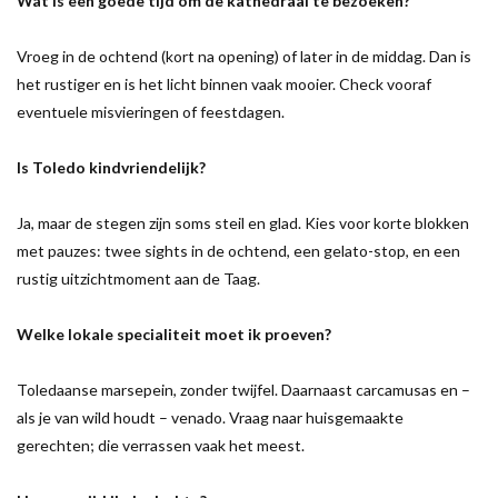
Wat is een goede tijd om de kathedraal te bezoeken?
Vroeg in de ochtend (kort na opening) of later in de middag. Dan is
het rustiger en is het licht binnen vaak mooier. Check vooraf
eventuele misvieringen of feestdagen.
Is Toledo kindvriendelijk?
Ja, maar de stegen zijn soms steil en glad. Kies voor korte blokken
met pauzes: twee sights in de ochtend, een gelato-stop, en een
rustig uitzichtmoment aan de Taag.
Welke lokale specialiteit moet ik proeven?
Toledaanse marsepein, zonder twijfel. Daarnaast carcamusas en –
als je van wild houdt – venado. Vraag naar huisgemaakte
gerechten; die verrassen vaak het meest.