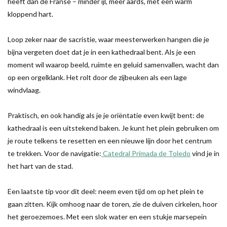
heeft dan de Franse – minder ijl, meer aards, met een warm
kloppend hart.
Loop zeker naar de sacristie, waar meesterwerken hangen die je
bijna vergeten doet dat je in een kathedraal bent. Als je een
moment wil waarop beeld, ruimte en geluid samenvallen, wacht dan
op een orgelklank. Het rolt door de zijbeuken als een lage
windvlaag.
Praktisch, en ook handig als je je oriëntatie even kwijt bent: de
kathedraal is een uitstekend baken. Je kunt het plein gebruiken om
je route telkens te resetten en een nieuwe lijn door het centrum
te trekken. Voor de navigatie:
Catedral Primada de Toledo
vind je in
het hart van de stad.
Een laatste tip voor dit deel: neem even tijd om op het plein te
gaan zitten. Kijk omhoog naar de toren, zie de duiven cirkelen, hoor
het geroezemoes. Met een slok water en een stukje marsepein