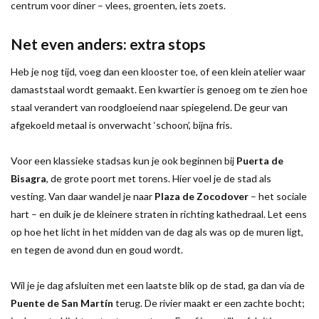
centrum voor diner – vlees, groenten, iets zoets.
Net even anders: extra stops
Heb je nog tijd, voeg dan een klooster toe, of een klein atelier waar
damaststaal wordt gemaakt. Een kwartier is genoeg om te zien hoe
staal verandert van roodgloeiend naar spiegelend. De geur van
afgekoeld metaal is onverwacht ‘schoon’, bijna fris.
Voor een klassieke stadsas kun je ook beginnen bij
Puerta de
Bisagra
, de grote poort met torens. Hier voel je de stad als
vesting. Van daar wandel je naar
Plaza de Zocodover
– het sociale
hart – en duik je de kleinere straten in richting kathedraal. Let eens
op hoe het licht in het midden van de dag als was op de muren ligt,
en tegen de avond dun en goud wordt.
Wil je je dag afsluiten met een laatste blik op de stad, ga dan via de
Puente de San Martín
terug. De rivier maakt er een zachte bocht;