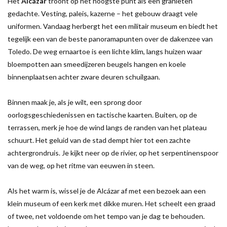
Het
Alcázar
troont op het hoogste punt als een granieten
gedachte. Vesting, paleis, kazerne – het gebouw draagt vele
uniformen. Vandaag herbergt het een militair museum en biedt het
tegelijk een van de beste panoramapunten over de dakenzee van
Toledo. De weg ernaartoe is een lichte klim, langs huizen waar
bloempotten aan smeedijzeren beugels hangen en koele
binnenplaatsen achter zware deuren schuilgaan.
Binnen maak je, als je wilt, een sprong door
oorlogsgeschiedenissen en tactische kaarten. Buiten, op de
terrassen, merk je hoe de wind langs de randen van het plateau
schuurt. Het geluid van de stad dempt hier tot een zachte
achtergrondruis. Je kijkt neer op de rivier, op het serpentinenspoor
van de weg, op het ritme van eeuwen in steen.
Als het warm is, wissel je de Alcázar af met een bezoek aan een
klein museum of een kerk met dikke muren. Het scheelt een graad
of twee, net voldoende om het tempo van je dag te behouden.