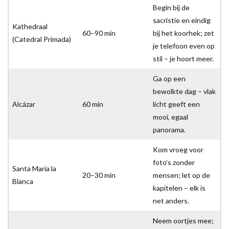
Begin bij de
sacristie en eindig
Kathedraal
60–90 min
bij het koorhek; zet
(Catedral Primada)
je telefoon even op
stil – je hoort meer.
Ga op een
bewolkte dag – vlak
Alcázar
60 min
licht geeft een
mooi, egaal
panorama.
Kom vroeg voor
foto’s zonder
Santa María la
20–30 min
mensen; let op de
Blanca
kapitelen – elk is
net anders.
Neem oortjes mee;