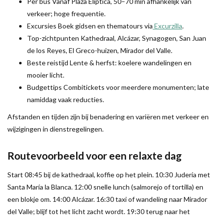
Per bus Vanaf Plaza Elíptica, 50–70 min afhankelijk van
verkeer; hoge frequentie.
Excursies Boek gidsen en thematours via
Excurzilla
.
Top-zichtpunten Kathedraal, Alcázar, Synagogen, San Juan
de los Reyes, El Greco-huizen, Mirador del Valle.
Beste reistijd Lente & herfst: koelere wandelingen en
mooier licht.
Budgettips Combitickets voor meerdere monumenten; late
namiddag vaak reducties.
Afstanden en tijden zijn bij benadering en variëren met verkeer en
wijzigingen in dienstregelingen.
Routevoorbeeld voor een relaxte dag
Start 08:45 bij de kathedraal, koffie op het plein. 10:30 Judería met
Santa María la Blanca. 12:00 snelle lunch (salmorejo of tortilla) en
een blokje om. 14:00 Alcázar. 16:30 taxi of wandeling naar Mirador
del Valle; blijf tot het licht zacht wordt. 19:30 terug naar het