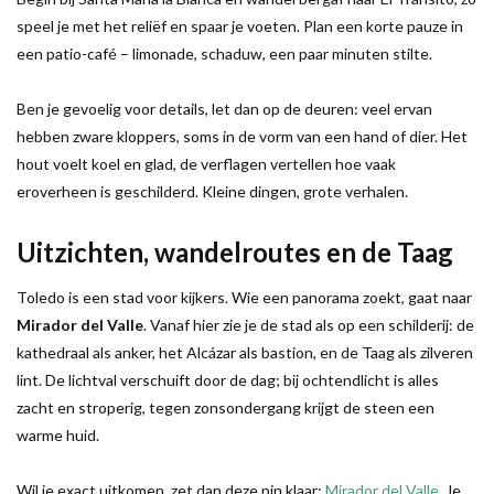
speel je met het reliëf en spaar je voeten. Plan een korte pauze in
een patio-café – limonade, schaduw, een paar minuten stilte.
Ben je gevoelig voor details, let dan op de deuren: veel ervan
hebben zware kloppers, soms in de vorm van een hand of dier. Het
hout voelt koel en glad, de verflagen vertellen hoe vaak
eroverheen is geschilderd. Kleine dingen, grote verhalen.
Uitzichten, wandelroutes en de Taag
Toledo is een stad voor kijkers. Wie een panorama zoekt, gaat naar
Mirador del Valle
. Vanaf hier zie je de stad als op een schilderij: de
kathedraal als anker, het Alcázar als bastion, en de Taag als zilveren
lint. De lichtval verschuift door de dag; bij ochtendlicht is alles
zacht en stroperig, tegen zonsondergang krijgt de steen een
warme huid.
Wil je exact uitkomen, zet dan deze pin klaar:
Mirador del Valle
. Je