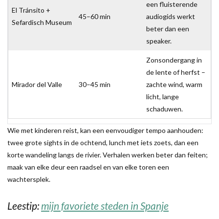
een fluisterende
El Tránsito +
45–60 min
audiogids werkt
Sefardisch Museum
beter dan een
speaker.
Zonsondergang in
de lente of herfst –
Mirador del Valle
30–45 min
zachte wind, warm
licht, lange
schaduwen.
Wie met kinderen reist, kan een eenvoudiger tempo aanhouden:
twee grote sights in de ochtend, lunch met iets zoets, dan een
korte wandeling langs de rivier. Verhalen werken beter dan feiten;
maak van elke deur een raadsel en van elke toren een
wachtersplek.
Leestip:
mijn favoriete steden in Spanje