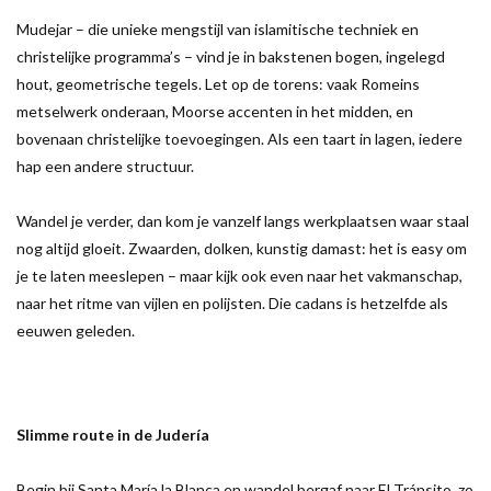
Mudejar – die unieke mengstijl van islamitische techniek en
christelijke programma’s – vind je in bakstenen bogen, ingelegd
hout, geometrische tegels. Let op de torens: vaak Romeins
metselwerk onderaan, Moorse accenten in het midden, en
bovenaan christelijke toevoegingen. Als een taart in lagen, iedere
hap een andere structuur.
Wandel je verder, dan kom je vanzelf langs werkplaatsen waar staal
nog altijd gloeit. Zwaarden, dolken, kunstig damast: het is easy om
je te laten meeslepen – maar kijk ook even naar het vakmanschap,
naar het ritme van vijlen en polijsten. Die cadans is hetzelfde als
eeuwen geleden.
Slimme route in de Judería
Begin bij Santa María la Blanca en wandel bergaf naar El Tránsito, zo