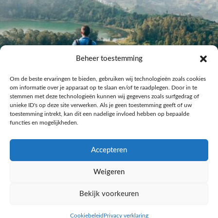
Beheer toestemming
Om de beste ervaringen te bieden, gebruiken wij technologieën zoals cookies
om informatie over je apparaat op te slaan en/of te raadplegen. Door in te
stemmen met deze technologieën kunnen wij gegevens zoals surfgedrag of
unieke ID's op deze site verwerken. Als je geen toestemming geeft of uw
toestemming intrekt, kan dit een nadelige invloed hebben op bepaalde
functies en mogelijkheden.
Accepteren
Laat meer posts zien
Volg me op Instagram
Weigeren
Bekijk voorkeuren
Copyright © 2016 Reismuts.nl - All rights reserved - Powered by
Liv2Day.com
|
Privacy & Cookies
Cookiebeleid
Privacy verklaring