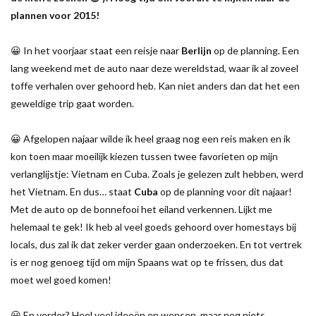
plannen voor 2015!
😀 In het voorjaar staat een reisje naar
Berlijn
op de planning. Een
lang weekend met de auto naar deze wereldstad, waar ik al zoveel
toffe verhalen over gehoord heb. Kan niet anders dan dat het een
geweldige trip gaat worden.
😀 Afgelopen najaar wilde ik heel graag nog een reis maken en ik
kon toen maar moeilijk kiezen tussen twee favorieten op mijn
verlanglijstje: Vietnam en Cuba. Zoals je gelezen zult hebben, werd
het Vietnam. En dus… staat
Cuba
op de planning voor dit najaar!
Met de auto op de bonnefooi het eiland verkennen. Lijkt me
helemaal te gek! Ik heb al veel goeds gehoord over homestays bij
locals, dus zal ik dat zeker verder gaan onderzoeken. En tot vertrek
is er nog genoeg tijd om mijn Spaans wat op te frissen, dus dat
moet wel goed komen!
😀 En verder? Heel veel ideeën en wensen, maar nog niets