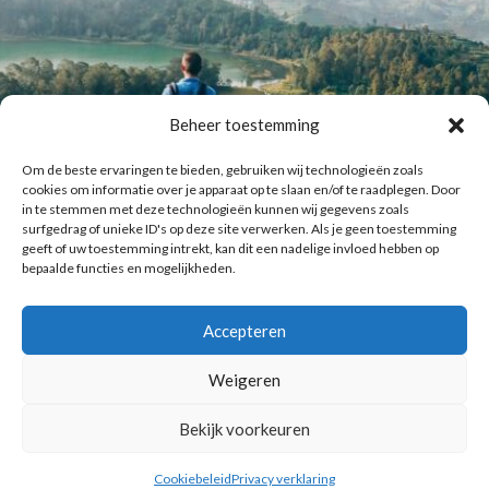
Beheer toestemming
Om de beste ervaringen te bieden, gebruiken wij technologieën zoals
cookies om informatie over je apparaat op te slaan en/of te raadplegen. Door
in te stemmen met deze technologieën kunnen wij gegevens zoals
surfgedrag of unieke ID's op deze site verwerken. Als je geen toestemming
geeft of uw toestemming intrekt, kan dit een nadelige invloed hebben op
bepaalde functies en mogelijkheden.
Accepteren
Laat meer posts zien
Volg me op Instagram
Weigeren
Bekijk voorkeuren
Copyright © 2016 Reismuts.nl - All rights reserved - Powered by
Liv2Day.com
|
Privacy & Cookies
Cookiebeleid
Privacy verklaring