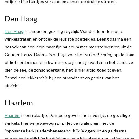
hofjes, stille tuintjes verscholen achter de drukke straten.
Den Haag
Den Haag
is chique en gezellig tegelijk. Wandel door de mooie
winkelstraten en ontdek de leukste boetiekjes. Breng daarna een
bezoek aan een klein maar fijn museum met meesterwerken uit de
Gouden Eeuw. Daarna is het tijd voor het strand! Spring op de tram
of fiets en binnen een kwartier sta je met je voeten in het zand. De
pier, de zee, de zonsondergang, het is hier altijd goed toeven.
Bestel een lekker visje bij een strandtent en geniet van het
uitzicht.
Haarlem
Haarlem
is een plaatje. De mooie gevels, het riviertje, de gezellige
winkels, hier wil je gewoon zijn. Het centrale plein met de
imposante kerk is adembenemend. Kijk je ogen uit en ga daarna
een ambachtelijk biertje drinken in een lokaal café, gevestigd in een