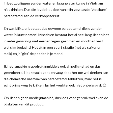
in bed zou liggen zonder water en kraanwater kun je in Vietnam
niet drinken. Dus die legde het doel van mijn gevraagde ‘vloeibare’
paracetamol aan de verkoopster uit.
En wat blijkt, er bestaat dus gewoon paracetamol die je zonder
water in kunt nemen! Misschien bestaat het al heel lang, ik ben het
in ieder geval nog niet eerder tegen gekomen en vond het best
wel slim bedacht! Het zit in een soort staafje (net als suiker en
melk) en je ‘giet’ de poeder in je mond.
Ik heb smaakje grapefruit inmiddels ook al nodig gehad en dus
geprobeerd. Het smaakt zoet en vaag doet het me wel denken aan
die chemische nasmaak van paracetamol tabletten, maar het is
echt prima weg te krijgen. En het werkte, ook niet onbelangrijk 😉
Oh, ik ben geen medicijnman hè, dus lees voor gebruik wel even de
bijsluiten van dit product.