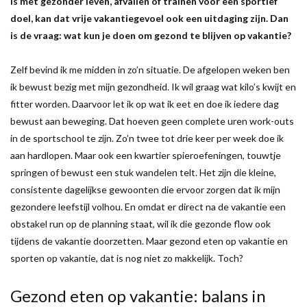
is met gezonder leven, afvallen of trainen voor een sportief
doel, kan dat vrije vakantiegevoel ook een uitdaging zijn. Dan
is de vraag: wat kun je doen om gezond te blijven op vakantie?
Zelf bevind ik me midden in zo’n situatie. De afgelopen weken ben
ik bewust bezig met mijn gezondheid. Ik wil graag wat kilo’s kwijt en
fitter worden. Daarvoor let ik op wat ik eet en doe ik iedere dag
bewust aan beweging. Dat hoeven geen complete uren work-outs
in de sportschool te zijn. Zo’n twee tot drie keer per week doe ik
aan hardlopen. Maar ook een kwartier spieroefeningen, touwtje
springen of bewust een stuk wandelen telt. Het zijn die kleine,
consistente dagelijkse gewoonten die ervoor zorgen dat ik mijn
gezondere leefstijl volhou. En omdat er direct na de vakantie een
obstakel run op de planning staat, wil ik die gezonde flow ook
tijdens de vakantie doorzetten. Maar gezond eten op vakantie en
sporten op vakantie, dat is nog niet zo makkelijk. Toch?
Gezond eten op vakantie: balans in