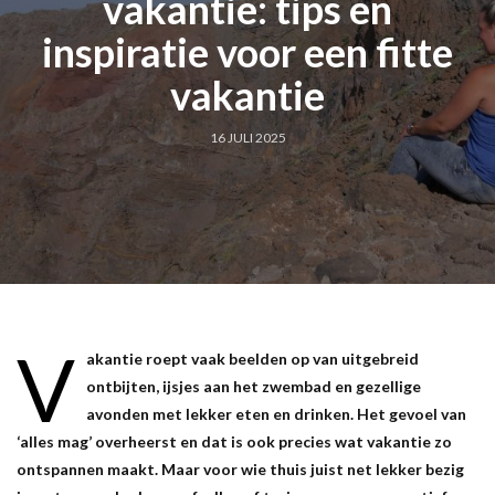
vakantie: tips en
inspiratie voor een fitte
vakantie
16 JULI 2025
V
akantie roept vaak beelden op van uitgebreid
ontbijten, ijsjes aan het zwembad en gezellige
avonden met lekker eten en drinken. Het gevoel van
‘alles mag’ overheerst en dat is ook precies wat vakantie zo
ontspannen maakt. Maar voor wie thuis juist net lekker bezig