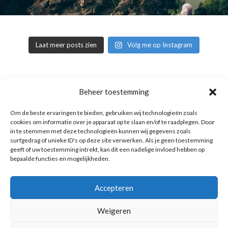
Laat meer posts zien
Volg me op Instagram
Copyright © 2016 Reismuts.nl - All rights reserved - Powered by
Beheer toestemming
Liv2Day.com
|
Privacy & Cookies
Om de beste ervaringen te bieden, gebruiken wij technologieën zoals
cookies om informatie over je apparaat op te slaan en/of te raadplegen. Door
in te stemmen met deze technologieën kunnen wij gegevens zoals
surfgedrag of unieke ID's op deze site verwerken. Als je geen toestemming
geeft of uw toestemming intrekt, kan dit een nadelige invloed hebben op
bepaalde functies en mogelijkheden.
Accepteren
Weigeren