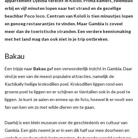
appartement Djeliba terecht in Kololi. Prima kamers, zwembad
erbij en vijf minuten lopen naar het strand en de gezellige
beachbar Poco loco. Centrum van Kololi is tien minuutjes lopen
en genoeg restaurantjes te vinden. Maar Gambia is zoveel
meer dan de toeristische stranden. Een verdere kennismaking
met het land mag dan ook niet in je trip ontbreken.
Bakau
Een tripje naar
Bakau
gaf een verwonderlijk inzicht in Gambia. Daar
vind je een van de meest populaire attracties, namelijk de
Kachikally heilige krokodillen poel. Krokodillen liggen rond een
groene poel te liggen en er schijnen er tientallen ook in de poel te
liggen. Je kunt ze aaien en ermee op de foto, hoewel ik er nooit een
fan van ben om zo met wilde dieren om te gaan.
Daarbij is een klein museum over de geschiedenis en cultuur van
Gambia. Een gids neemt je er in een dik half uur mee doorheen en
vertelt over de muziek instrumenten, de tweede wereld oorlog en