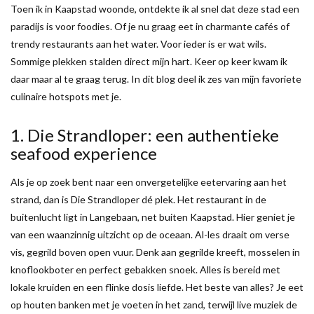
Toen ik in Kaapstad woonde, ontdekte ik al snel dat deze stad een
paradijs is voor foodies. Of je nu graag eet in charmante cafés of
trendy restaurants aan het water. Voor ieder is er wat wils.
Sommige plekken stalden direct mijn hart. Keer op keer kwam ik
daar maar al te graag terug. In dit blog deel ik zes van mijn favoriete
culinaire hotspots met je.
1. Die Strandloper: een authentieke
seafood experience
Als je op zoek bent naar een onvergetelijke eetervaring aan het
strand, dan is Die Strandloper dé plek. Het restaurant in de
buitenlucht ligt in Langebaan, net buiten Kaapstad. Hier geniet je
van een waanzinnig uitzicht op de oceaan. Al-les draait om verse
vis, gegrild boven open vuur. Denk aan gegrilde kreeft, mosselen in
knoflookboter en perfect gebakken snoek. Alles is bereid met
lokale kruiden en een flinke dosis liefde. Het beste van alles? Je eet
op houten banken met je voeten in het zand, terwijl live muziek de