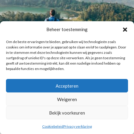
Beheer toestemming
Om de beste ervaringen te bieden, gebruiken wij technologieën zoals
cookies om informatie over je apparaat op te slaan en/of te raadplegen. Door
in te stemmen met deze technologieën kunnen wij gegevens zoals
surfgedrag of unieke ID's op deze site verwerken. Als je geen toestemming
geeft of uw toestemming intrekt, kan dit een nadelige invloed hebben op
bepaalde functies en mogelijkheden.
Accepteren
Laat meer posts zien
Volg me op Instagram
Weigeren
Bekijk voorkeuren
Copyright © 2016 Reismuts.nl - All rights reserved - Powered by
Liv2Day.com
|
Privacy & Cookies
Cookiebeleid
Privacy verklaring