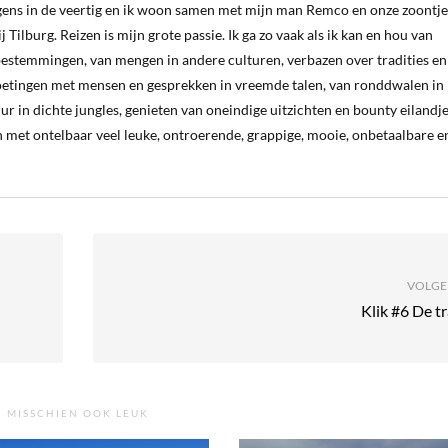
ergens in de veertig en ik woon samen met mijn man Remco en onze zoontje
 Tilburg. Reizen is mijn grote passie. Ik ga zo vaak als ik kan en hou van
estemmingen, van mengen in andere culturen, verbazen over tradities en
oetingen met mensen en gesprekken in vreemde talen, van ronddwalen in
ur in dichte jungles, genieten van oneindige uitzichten en bounty eilandj
 met ontelbaar veel leuke, ontroerende, grappige, mooie, onbetaalbare e
VOLGE
Klik #6 De t
MISSCHIEN OOK LEUK