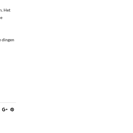
n. Het
de
e dingen