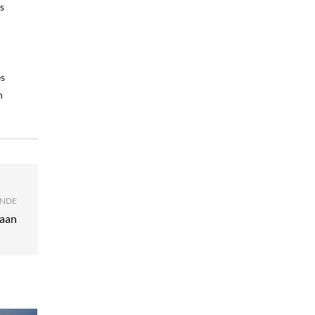
s
es
n
NDE
raan