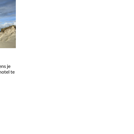
ens je
hotel te