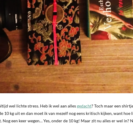
tijd wel lichte stress. Heb ik wel aan alles
gedacht
? Toch maar een shirtj
10 kg uit en dan moet ik van mezelf nog eens kritisch kijken, want hoe l
it. Nog een keer wegen… Yes, onder de 10 kg! Maar zit nu alles er wel in? 