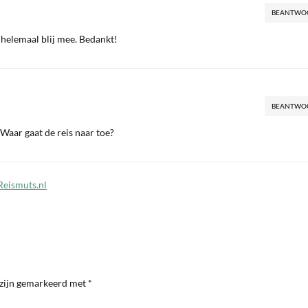
BEANTWO
 helemaal blij mee. Bedankt!
BEANTWO
Waar gaat de reis naar toe?
 Reismuts.nl
 zijn gemarkeerd met
*