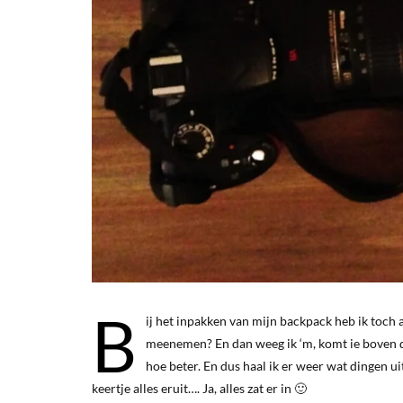
B
ij het inpakken van mijn backpack heb ik toch al
meenemen? En dan weeg ik ‘m, komt ie boven de 
hoe beter. En dus haal ik er weer wat dingen u
keertje alles eruit…. Ja, alles zat er in 🙂