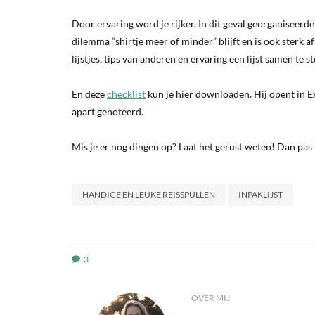
Door ervaring word je rijker. In dit geval georganiseerder
dilemma “shirtje meer of minder” blijft en is ook sterk 
lijstjes, tips van anderen en ervaring een lijst samen te s
En deze
checklist
kun je hier downloaden. Hij opent in E
apart genoteerd.
Mis je er nog dingen op? Laat het gerust weten! Dan pa
HANDIGE EN LEUKE REISSPULLEN
INPAKLIJST
3
OVER MIJ