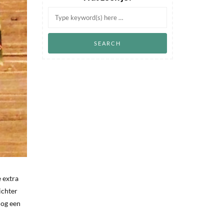
e extra
ichter
Nog een