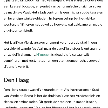
bijna tastbaar. Loop naar het Valkhofpark, waar Karel de Grote ooit
een kasteel bouwde, en geniet van panoramische uitzichten over
de machtige Waal. Het stadscentrum is een mix van oude kasseien
en levendige winkelgebieden. In tegenstelling tot het vlakke
westen, is Nijmegen gebouwd op heuvels, wat zeldzame en mooie
uitkijkpunten biedt.
Het jaarlijkse Vierdaagse-evenement verandert de stad in een
wereldwijd wandelfestival, maar de dagelijkse sfeer is ontspannen
en zuidelijk charmant.
Nijmegen
is ideaal als je cultuur wilt
combineren met rust, natuur en een sterk gemeenschapsgevoel
tijdens je verblijf.
Den Haag
Den Haag straalt waardige grandeur uit. Als Internationale Stad
van Vrede en Recht is het de thuisbasis van het Vredespaleis en
tientallen ambassades. Dit geeft de stad een kosmopolitische,
verfijnde uitstraling. Verken het Binnenhof, het indrukwekkende